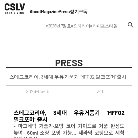
About
Magazine
Press
정기구독
#2026년 7월호
#인테리어
#라이프스타일
PRESS
스메그코리아, 3세대 우유거품기 ‘MFF02 밀크포머’ 출시
2026-05-15
248
스메그코리아, 3세대 우유거품기 ‘MFF02
밀크포머’ 출시
- 마그네틱 거품기·포밍 코어 가이드로 거품 완성도
높여- 60ml 소량 포밍 가능… 세라믹 코팅으로 세척