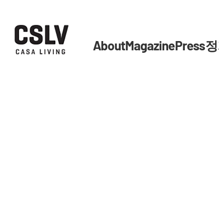
About
Magazine
Press
정