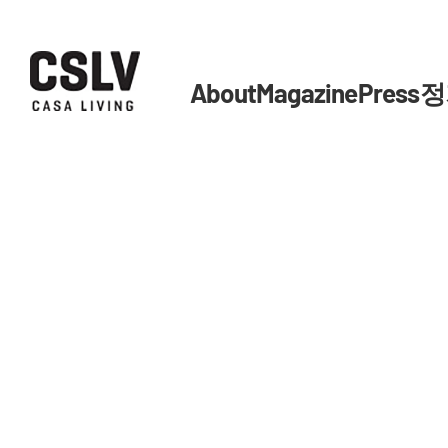
About
Magazine
Press
정