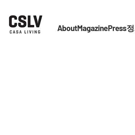
About
Magazine
Press
정