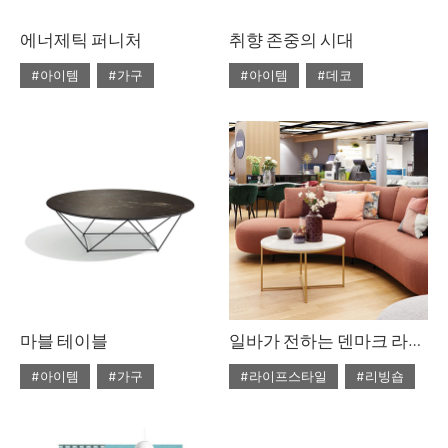
에너제틱 퍼니처
취향 존중의 시대
#아이템
#가구
#아이템
#데코
#2020년 4월호
#4월호
#2020년 4월호
#4월호
#4월호 쇼핑
#가구
#4월호 룩
#가구
#가구 디자인
#디자인
#데코
#룩
#소품
#쇼핑
#의자
#체어
#스타일링
#의자
#테이블
#조명
#집 꾸미기
#체어
#테이블
#패브릭
마블 테이블
일바가 전하는 덴마크 라이프스타일
#아이템
#가구
#라이프스타일
#리빙숍
#2020년 3월호
#3월호
#2020년 2월호
#2월호
#3월호 쇼핑
#가구
#2월호 줌
#가구