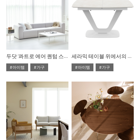
두닷 ‘콰트로 에어 퀀텀 스퀘어 페닉스 소파 테이블
세라믹 테이블 위에서의 만찬
#아이템
#가구
#아이템
#가구
#2023년 10월호
#2022년 5월호
#ISSUE283
#두닷
#ISSUE266
#테이블
#테이블