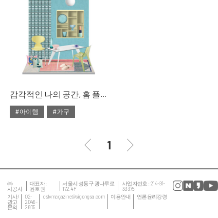
#대리석
#마블
#리빙숍
#북유럽
#마블 테이블
#쇼핑
#소파
#의자
#줌
#테이블
#침대
#테이블
감각적인 나의 공간, 홈 플레이스
#아이템
#가구
#2020년 2월호
#2월호
#2월호 룩
#가구
1
#거실
#룩
#서재
#소품
#의자
#인테리어
#조명
㈜
대표자 :
서울시 성동구 광나루로
사업자번호 : 214-81-
시공사
윤호권
172, 4F
33375
#집 꾸미기
#침실
기사/
02-
cslvmagazine@sigongsa.com
이용안내
언론윤리강령
광고
2046-
문의
2805
#테이블