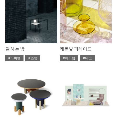
#라탄
#리넨
#우드
#의자
#자라홈
#조명
#체어
#테이블
#토즈
#펌리빙
달 헤는 밤
레몬빛 퍼레이드
#아이템
#조명
#아이템
#데코
#2020년 5월호
#5월호
#2020년 4월호
#4월호
#5월호 트렌드
#조명
#4월호 뉴
#가구
#뉴
#조명 디자인
#테이블
#비트라
#소파
#트렌드
#에르메스
#테이블
#토즈
#패션