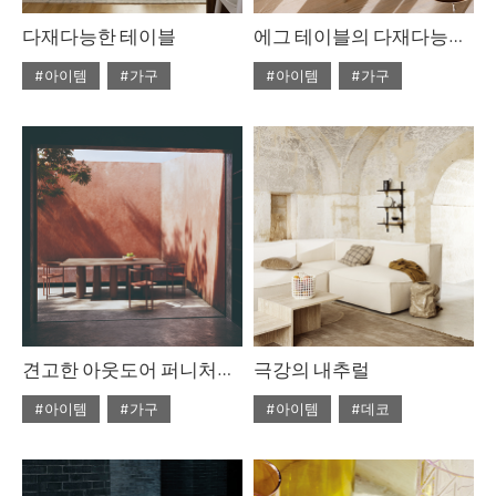
다재다능한 테이블
에그 테이블의 다재다능한 아름다움
#아이템
#가구
#아이템
#가구
#2022년 4월호
#2022년 4월호
#ISSUE265
#테이블
#ISSUE265
#테이블
견고한 아웃도어 퍼니처를 찾고 있다면
극강의 내추럴
#아이템
#가구
#아이템
#데코
#2022년 2월호
#2020년 6월호
#6월호
#ISSUE263
#테이블
#6월호 뉴
#뉴
#디올