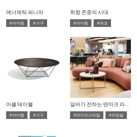
에너제틱 퍼니처
취향 존중의 시대
#아이템
#가구
#아이템
#데코
#2020년 4월호
#4월호
#2020년 4월호
#4월호
#4월호 쇼핑
#가구
#4월호 룩
#가구
#가구 디자인
#디자인
#데코
#룩
#소품
#쇼핑
#의자
#체어
#스타일링
#의자
#테이블
#조명
#집 꾸미기
#체어
#테이블
#패브릭
마블 테이블
일바가 전하는 덴마크 라이프스타일
#아이템
#가구
#라이프스타일
#리빙숍
#2020년 3월호
#3월호
#2020년 2월호
#2월호
#3월호 쇼핑
#가구
#2월호 줌
#가구