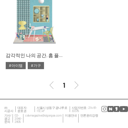
#대리석
#마블
#리빙숍
#북유럽
#마블 테이블
#쇼핑
#소파
#의자
#줌
#테이블
#침대
#테이블
감각적인 나의 공간, 홈 플레이스
#아이템
#가구
#2020년 2월호
#2월호
#2월호 룩
#가구
1
#거실
#룩
#서재
#소품
#의자
#인테리어
#조명
㈜
대표자 :
서울시 성동구 광나루로
사업자번호 : 214-81-
시공사
윤호권
172, 4F
33375
#집 꾸미기
#침실
기사/
02-
cslvmagazine@sigongsa.com
이용안내
언론윤리강령
광고
2046-
문의
2805
#테이블