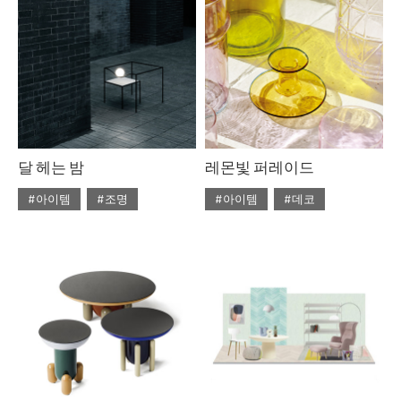
#라탄
#리넨
#우드
#의자
#자라홈
#조명
#체어
#테이블
#토즈
#펌리빙
달 헤는 밤
레몬빛 퍼레이드
#아이템
#조명
#아이템
#데코
#2020년 5월호
#5월호
#2020년 4월호
#4월호
#5월호 트렌드
#조명
#4월호 뉴
#가구
#뉴
#조명 디자인
#테이블
#비트라
#소파
#트렌드
#에르메스
#테이블
#토즈
#패션