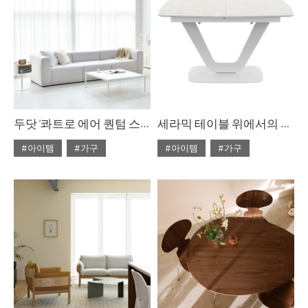
두닷 ‘콰트로 에어 퀀텀 스퀘어 페닉스 소파 테이블
세라믹 테이블 위에서의 만찬
#아이템
#가구
#아이템
#가구
#2023년 10월호
#2022년 5월호
#ISSUE283
#두닷
#ISSUE266
#테이블
#테이블