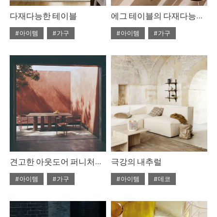
다재다능한 테이블
에그 테이블의 다재다능한 아름다움
#아이템
#가구
#아이템
#가구
#2022년 4월호
#2022년 4월호
#ISSUE265
#테이블
#ISSUE265
#테이블
견고한 아웃도어 퍼니처를 찾고 있다면
극강의 내추럴
#아이템
#가구
#아이템
#데코
#2022년 2월호
#2020년 6월호
#6월호
#ISSUE263
#테이블
#6월호 뉴
#뉴
#디올