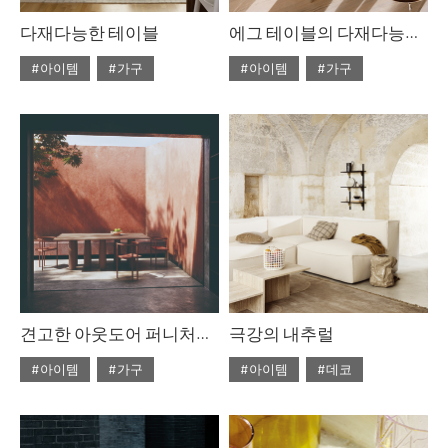
다재다능한 테이블
에그 테이블의 다재다능한 아름다움
#아이템
#가구
#아이템
#가구
#2022년 4월호
#2022년 4월호
#ISSUE265
#테이블
#ISSUE265
#테이블
견고한 아웃도어 퍼니처를 찾고 있다면
극강의 내추럴
#아이템
#가구
#아이템
#데코
#2022년 2월호
#2020년 6월호
#6월호
#ISSUE263
#테이블
#6월호 뉴
#뉴
#디올