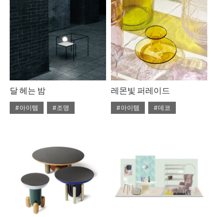
#라탄
#리넨
#우드
#의자
#자라홈
#조명
#체어
#테이블
#토즈
#펌리빙
달 헤는 밤
레몬빛 퍼레이드
#아이템
#조명
#아이템
#데코
#2020년 5월호
#5월호
#2020년 4월호
#4월호
#5월호 트렌드
#조명
#4월호 뉴
#가구
#뉴
#조명 디자인
#테이블
#비트라
#소파
#트렌드
#에르메스
#테이블
#토즈
#패션