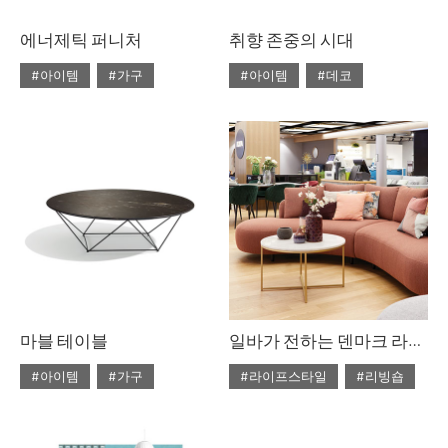
에너제틱 퍼니처
취향 존중의 시대
#아이템
#가구
#아이템
#데코
#2020년 4월호
#4월호
#2020년 4월호
#4월호
#4월호 쇼핑
#가구
#4월호 룩
#가구
#가구 디자인
#디자인
#데코
#룩
#소품
#쇼핑
#의자
#체어
#스타일링
#의자
#테이블
#조명
#집 꾸미기
#체어
#테이블
#패브릭
마블 테이블
일바가 전하는 덴마크 라이프스타일
#아이템
#가구
#라이프스타일
#리빙숍
#2020년 3월호
#3월호
#2020년 2월호
#2월호
#3월호 쇼핑
#가구
#2월호 줌
#가구