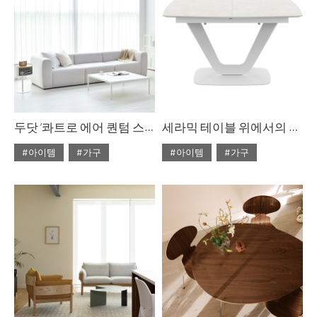
두닷 ‘콰트로 에어 퀀텀 스퀘어 페닉스 소파 테이블
세라믹 테이블 위에서의 만찬
#아이템
#가구
#아이템
#가구
#2023년 10월호
#2022년 5월호
#ISSUE283
#두닷
#ISSUE266
#테이블
#테이블