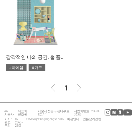
#대리석
#마블
#리빙숍
#북유럽
#마블 테이블
#쇼핑
#소파
#의자
#줌
#테이블
#침대
#테이블
감각적인 나의 공간, 홈 플레이스
#아이템
#가구
#2020년 2월호
#2월호
#2월호 룩
#가구
1
#거실
#룩
#서재
#소품
#의자
#인테리어
#조명
㈜
대표자 :
서울시 성동구 광나루로
사업자번호 : 214-81-
시공사
윤호권
172, 4F
33375
#집 꾸미기
#침실
기사/
02-
cslvmagazine@sigongsa.com
이용안내
언론윤리강령
광고
2046-
문의
2805
#테이블