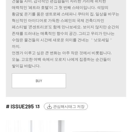
건물들 사이, 감각적인 편집숍들이 자리한 거리에 위치한
매력적인 ‘페트라 호텔’이 그 첫 번째 스테이입니다. 석양의
황금빛 온기를 품은 생트로페 스테파니 쿠타의 집, 일상을 바꾸는
혁신적인 아이디어로 가득한 스페인의 국제 건축디자인
페스티벌 ‘콘센트리코’도 함께 만나보세요. 보이지 않지만 순간의
존재를 드러내는 매혹적인 향수의 공간, 그리고 우리가 만나는
수많은 물건들의 시간에 새로운 의미를 건네는 ＇낫포세일＇
까지.
언젠가 이루고 싶은 큰 변화는 아주 작은 것에서 비롯됩니다.
오늘, 고요한 여백 속에서 오로지 나에게 집중하는 순간들이
쌓이길 바랍니다.
BUY
# ISSUE295
13
관심해시태그 저장