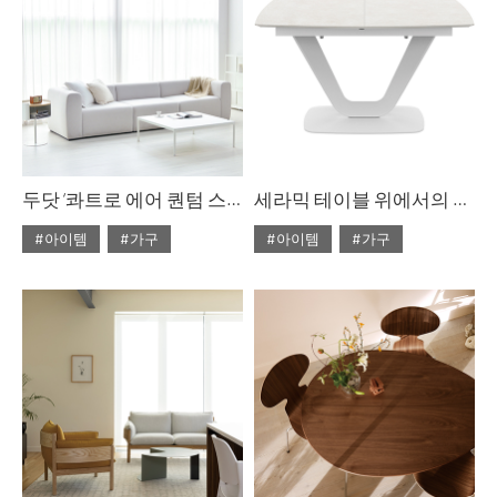
두닷 ‘콰트로 에어 퀀텀 스퀘어 페닉스 소파 테이블
세라믹 테이블 위에서의 만찬
#아이템
#가구
#아이템
#가구
#2023년 10월호
#2022년 5월호
#ISSUE283
#두닷
#ISSUE266
#테이블
#테이블