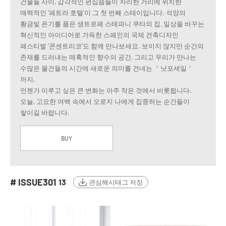
건물들 사이, 감각적인 편집숍들이 자리한 거리에 위치한
매력적인 ‘페트라 호텔’이 그 첫 번째 스테이입니다. 석양의
황금빛 온기를 품은 생트로페 스테파니 쿠타의 집, 일상을 바꾸는
혁신적인 아이디어로 가득한 스페인의 국제 건축디자인
페스티벌 ‘콘센트리코’도 함께 만나보세요. 보이지 않지만 순간의
존재를 드러내는 매혹적인 향수의 공간, 그리고 우리가 만나는
수많은 물건들의 시간에 새로운 의미를 건네는 ＇낫포세일＇
까지.
언젠가 이루고 싶은 큰 변화는 아주 작은 것에서 비롯됩니다.
오늘, 고요한 여백 속에서 오로지 나에게 집중하는 순간들이
쌓이길 바랍니다.
BUY
# ISSUE301
13
관심해시태그 저장