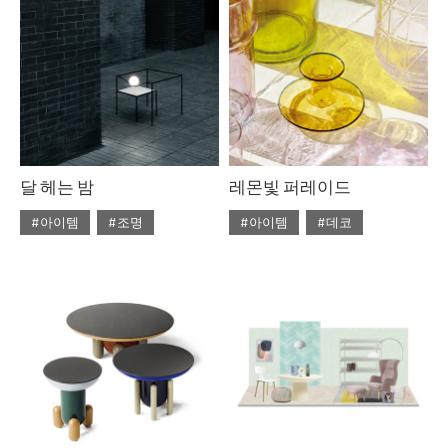
#라탄
#리넨
#우드
#의자
#자라홈
#조명
#체어
#테이블
#토즈
#펌리빙
달 헤는 밤
레몬빛 퍼레이드
#아이템
#조명
#아이템
#데코
#2020년 5월호
#5월호
#2020년 4월호
#4월호
#5월호 트렌드
#조명
#4월호 뉴
#가구
#뉴
#조명 디자인
#테이블
#비트라
#소파
#트렌드
#에르메스
#테이블
#토즈
#패션