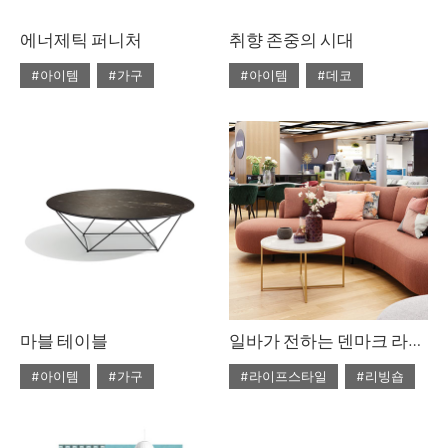
에너제틱 퍼니처
취향 존중의 시대
#아이템
#가구
#아이템
#데코
#2020년 4월호
#4월호
#2020년 4월호
#4월호
#4월호 쇼핑
#가구
#4월호 룩
#가구
#가구 디자인
#디자인
#데코
#룩
#소품
#쇼핑
#의자
#체어
#스타일링
#의자
#테이블
#조명
#집 꾸미기
#체어
#테이블
#패브릭
마블 테이블
일바가 전하는 덴마크 라이프스타일
#아이템
#가구
#라이프스타일
#리빙숍
#2020년 3월호
#3월호
#2020년 2월호
#2월호
#3월호 쇼핑
#가구
#2월호 줌
#가구