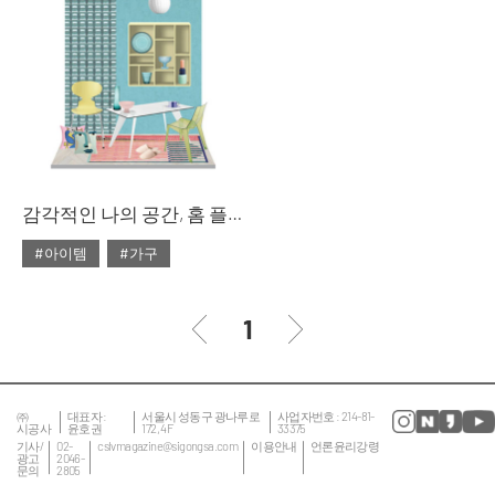
#대리석
#마블
#리빙숍
#북유럽
#마블 테이블
#쇼핑
#소파
#의자
#줌
#테이블
#침대
#테이블
감각적인 나의 공간, 홈 플레이스
#아이템
#가구
#2020년 2월호
#2월호
#2월호 룩
#가구
1
#거실
#룩
#서재
#소품
#의자
#인테리어
#조명
㈜
대표자 :
서울시 성동구 광나루로
사업자번호 : 214-81-
시공사
윤호권
172, 4F
33375
#집 꾸미기
#침실
기사/
02-
cslvmagazine@sigongsa.com
이용안내
언론윤리강령
광고
2046-
문의
2805
#테이블