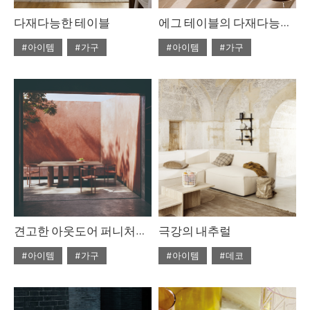
다재다능한 테이블
에그 테이블의 다재다능한 아름다움
#아이템
#가구
#아이템
#가구
#2022년 4월호
#2022년 4월호
#ISSUE265
#테이블
#ISSUE265
#테이블
견고한 아웃도어 퍼니처를 찾고 있다면
극강의 내추럴
#아이템
#가구
#아이템
#데코
#2022년 2월호
#2020년 6월호
#6월호
#ISSUE263
#테이블
#6월호 뉴
#뉴
#디올