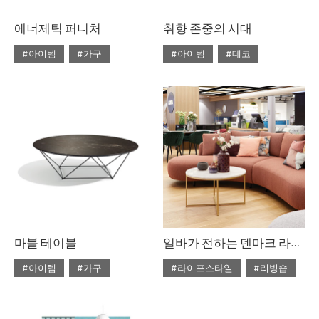
에너제틱 퍼니처
취향 존중의 시대
#아이템
#가구
#아이템
#데코
#2020년 4월호
#4월호
#2020년 4월호
#4월호
#4월호 쇼핑
#가구
#4월호 룩
#가구
#가구 디자인
#디자인
#데코
#룩
#소품
#쇼핑
#의자
#체어
#스타일링
#의자
#테이블
#조명
#집 꾸미기
#체어
#테이블
#패브릭
마블 테이블
일바가 전하는 덴마크 라이프스타일
#아이템
#가구
#라이프스타일
#리빙숍
#2020년 3월호
#3월호
#2020년 2월호
#2월호
#3월호 쇼핑
#가구
#2월호 줌
#가구