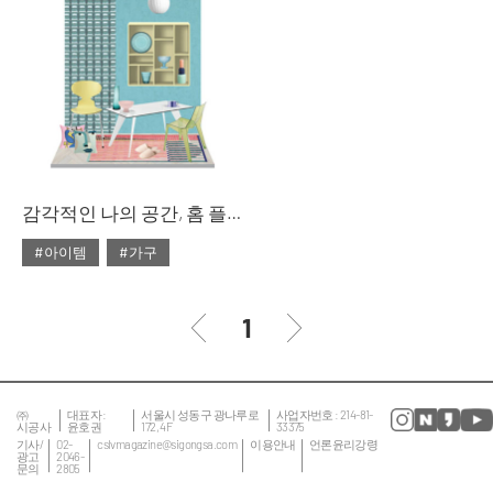
#대리석
#마블
#리빙숍
#북유럽
#마블 테이블
#쇼핑
#소파
#의자
#줌
#테이블
#침대
#테이블
감각적인 나의 공간, 홈 플레이스
#아이템
#가구
#2020년 2월호
#2월호
#2월호 룩
#가구
1
#거실
#룩
#서재
#소품
#의자
#인테리어
#조명
㈜
대표자 :
서울시 성동구 광나루로
사업자번호 : 214-81-
시공사
윤호권
172, 4F
33375
#집 꾸미기
#침실
기사/
02-
cslvmagazine@sigongsa.com
이용안내
언론윤리강령
광고
2046-
문의
2805
#테이블