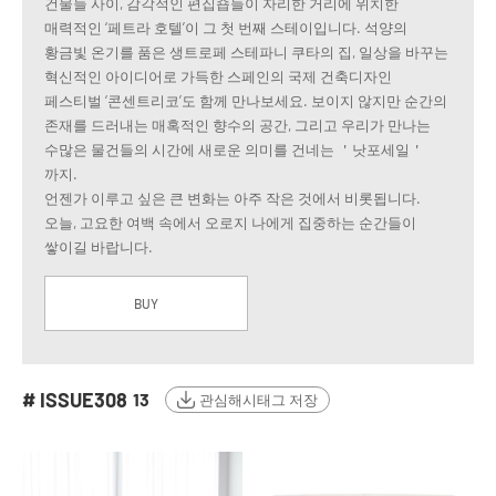
건물들 사이, 감각적인 편집숍들이 자리한 거리에 위치한
매력적인 ‘페트라 호텔’이 그 첫 번째 스테이입니다. 석양의
황금빛 온기를 품은 생트로페 스테파니 쿠타의 집, 일상을 바꾸는
혁신적인 아이디어로 가득한 스페인의 국제 건축디자인
페스티벌 ‘콘센트리코’도 함께 만나보세요. 보이지 않지만 순간의
존재를 드러내는 매혹적인 향수의 공간, 그리고 우리가 만나는
수많은 물건들의 시간에 새로운 의미를 건네는 ＇낫포세일＇
까지.
언젠가 이루고 싶은 큰 변화는 아주 작은 것에서 비롯됩니다.
오늘, 고요한 여백 속에서 오로지 나에게 집중하는 순간들이
쌓이길 바랍니다.
BUY
# ISSUE308
13
관심해시태그 저장