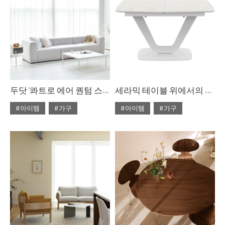
두닷 ‘콰트로 에어 퀀텀 스퀘어 페닉스 소파 테이블
세라믹 테이블 위에서의 만찬
#아이템
#가구
#아이템
#가구
#2023년 10월호
#2022년 5월호
#ISSUE283
#두닷
#ISSUE266
#테이블
#테이블