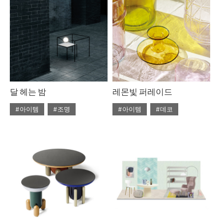
#라탄
#리넨
#우드
#의자
#자라홈
#조명
#체어
#테이블
#토즈
#펌리빙
달 헤는 밤
레몬빛 퍼레이드
#아이템
#조명
#아이템
#데코
#2020년 5월호
#5월호
#2020년 4월호
#4월호
#5월호 트렌드
#조명
#4월호 뉴
#가구
#뉴
#조명 디자인
#테이블
#비트라
#소파
#트렌드
#에르메스
#테이블
#토즈
#패션