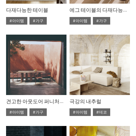
다재다능한 테이블
에그 테이블의 다재다능한 아름다움
#아이템
#가구
#아이템
#가구
#2022년 4월호
#2022년 4월호
#ISSUE265
#테이블
#ISSUE265
#테이블
견고한 아웃도어 퍼니처를 찾고 있다면
극강의 내추럴
#아이템
#가구
#아이템
#데코
#2022년 2월호
#2020년 6월호
#6월호
#ISSUE263
#테이블
#6월호 뉴
#뉴
#디올