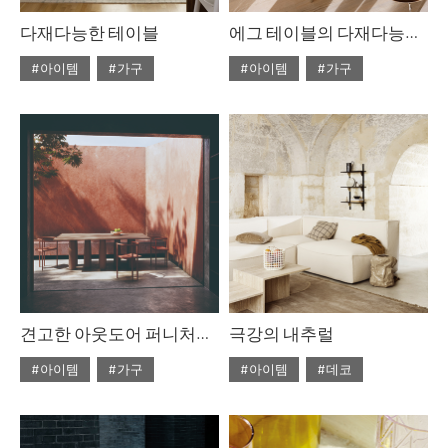
다재다능한 테이블
에그 테이블의 다재다능한 아름다움
#아이템
#가구
#아이템
#가구
#2022년 4월호
#2022년 4월호
#ISSUE265
#테이블
#ISSUE265
#테이블
견고한 아웃도어 퍼니처를 찾고 있다면
극강의 내추럴
#아이템
#가구
#아이템
#데코
#2022년 2월호
#2020년 6월호
#6월호
#ISSUE263
#테이블
#6월호 뉴
#뉴
#디올