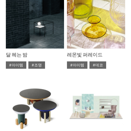
#라탄
#리넨
#우드
#의자
#자라홈
#조명
#체어
#테이블
#토즈
#펌리빙
달 헤는 밤
레몬빛 퍼레이드
#아이템
#조명
#아이템
#데코
#2020년 5월호
#5월호
#2020년 4월호
#4월호
#5월호 트렌드
#조명
#4월호 뉴
#가구
#뉴
#조명 디자인
#테이블
#비트라
#소파
#트렌드
#에르메스
#테이블
#토즈
#패션