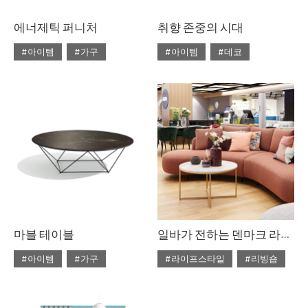
에너제틱 퍼니처
취향 존중의 시대
#아이템
#가구
#아이템
#데코
#2020년 4월호
#4월호
#2020년 4월호
#4월호
#4월호 쇼핑
#가구
#4월호 룩
#가구
#가구 디자인
#디자인
#데코
#룩
#소품
#쇼핑
#의자
#체어
#스타일링
#의자
#테이블
#조명
#집 꾸미기
#체어
#테이블
#패브릭
마블 테이블
일바가 전하는 덴마크 라이프스타일
#아이템
#가구
#라이프스타일
#리빙숍
#2020년 3월호
#3월호
#2020년 2월호
#2월호
#3월호 쇼핑
#가구
#2월호 줌
#가구