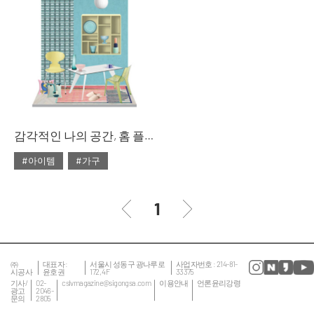
#대리석
#마블
#리빙숍
#북유럽
#마블 테이블
#쇼핑
#소파
#의자
#줌
#테이블
#침대
#테이블
감각적인 나의 공간, 홈 플레이스
#아이템
#가구
#2020년 2월호
#2월호
#2월호 룩
#가구
1
#거실
#룩
#서재
#소품
#의자
#인테리어
#조명
㈜
대표자 :
서울시 성동구 광나루로
사업자번호 : 214-81-
시공사
윤호권
172, 4F
33375
#집 꾸미기
#침실
기사/
02-
cslvmagazine@sigongsa.com
이용안내
언론윤리강령
광고
2046-
문의
2805
#테이블