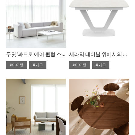
두닷 ‘콰트로 에어 퀀텀 스퀘어 페닉스 소파 테이블
세라믹 테이블 위에서의 만찬
#아이템
#가구
#아이템
#가구
#2023년 10월호
#2022년 5월호
#ISSUE283
#두닷
#ISSUE266
#테이블
#테이블