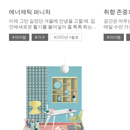
에너제틱 퍼니처
취향 존중
이제 그만 길었던 겨울에 안녕을 고할 때. 집
공간은 머무는
안에새로운 활기를 불어넣어 줄 톡톡 튀는
매달 수만 가
디자인 가구를 모았다.
에디터들이지
#아이템
#가구
#2020년 4월호
#아이템
터. 평소에 
곁들여 머릿
#4월호
#4월호 쇼핑
#가구
#4월호
#
그려본다.
#가구 디자인
#디자인
#쇼핑
#의자
#룩
#소
#체어
#테이블
#조명
#
#패브릭