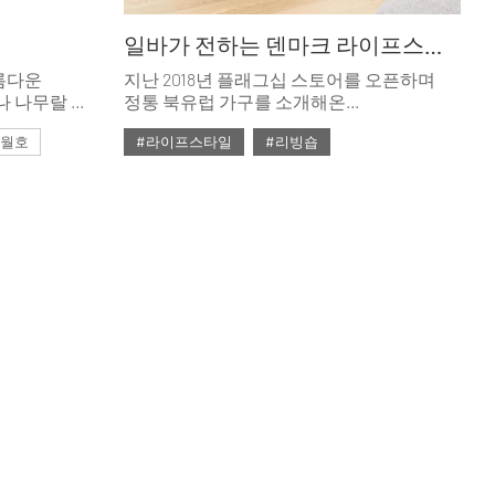
일바가 전하는 덴마크 라이프스타일
름다운
지난 2018년 플래그십 스토어를 오픈하며
나 나무랄 데
정통 북유럽 가구를 소개해온
 테이블로
아이디디자인이 ‘일바’라는 새 이름과 함께
 3월호
#라이프스타일
#리빙숍
두 번째 공간을 맞이했다.
#대리석
#2020년 2월호
#2월호
#2월호 줌
#테이블
#가구
#리빙숍
#북유럽
#소파
#의자
#줌
#침대
#테이블