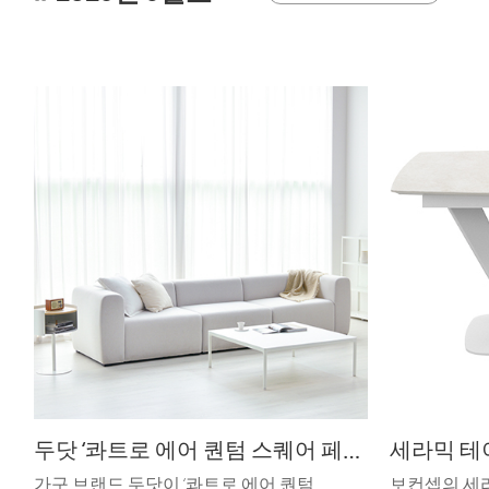
두닷 ‘콰트로 에어 퀀텀 스퀘어 페닉스 소파 테이블
세라믹 테
가구 브랜드 두닷이 ‘콰트로 에어 퀀텀
보컨셉의 세