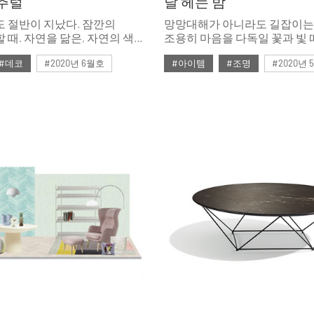
추럴
달 헤는 밤
 절반이 지났다. 잠깐의
망망대해가 아니라도 길잡이는
 때. 자연을 닮은, 자연의 색을
조용히 마음을 다독일 꽃과 빛 
은 완벽한 휴식을 선사한다.
오늘도 우리네 도시에 한 점 등
#데코
#2020년 6월호
#아이템
#조명
#2020년
리넨과 라이트 우드, 라탄
밝힌다.
패션 아이템을 모았다.
6월호 뉴
#뉴
#디올
#5월호
#5월호 트렌드
#
리넨
#우드
#의자
#조명 디자인
#테이블
#트
#조명
#체어
#테이블
펌리빙