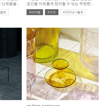
)의 신제품을
공간을 자유롭게 정의할 수 있는 무한한
가능성을 더해줍니다.” 아르네 야콥센이
 4월호
#아이템
#가구
#2022년 4월호
1952년 디자인한 에그 테이블에 대한 프리츠
한센 디자인 총괄책임자의 설명이다.
#ISSUE265
#테이블