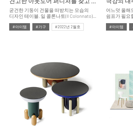
견고한 아웃도어 퍼니처를 찾고 있다면
극강의 내
굳건한 기둥이 건물을 떠받치는 모습의
어느덧 올해도
디자인 테이블, 일 콜론나토(Il Colonnato)를
쉼표가 필요할
소개한다.
입은 얼시 룩
#아이템
#가구
#2022년 2월호
#아이템
베이지 톤의 
소재의 리빙&
#ISSUE263
#테이블
#6월호
#
#라탄
#
#자라홈
#토즈
#