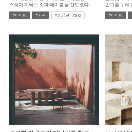
스퀘어 페닉스 소파 테이블’을 선보였다.
인기를 누리고 
뛰어난 내구성과 내열성, 발수 기능을 갖춘
테이블의 애
#아이템
#가구
#2023년 10월호
#아이템
신소재 페닉스를 활용한 제품으로 미니멀
디자인, 인체공학적인 설계를 더했다.
#ISSUE283
#두닷
#테이블
#ISSUE266
두닷만의 차별화된 디테일은 거실
라이프스타일을 더욱 풍성하고 윤택하게
가꿔준다.