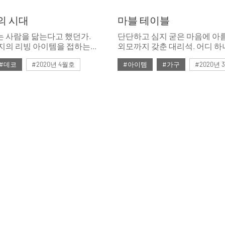
의 시대
마블 테이블
 사람을 닮는다고 했던가.
단단하고 심지 굳은 마음에 아
지의 리빙 아이템을 접하는
외모까지 갖춘 대리석. 어디 하
만 취향도 개성도 모두 다를
없는 이 돌덩이가 고급스러운
#데코
#2020년 4월호
#아이템
#가구
#2020년
갖고 싶었던 위시 아이템까지
변신했다.
속으로만 꿈꾸던 지상 낙원을
4월호 룩
#가구
#데코
#3월호
#3월호 쇼핑
#가구
품
#스타일링
#의자
#마블
#마블 테이블
#쇼핑
집 꾸미기
#체어
#테이블