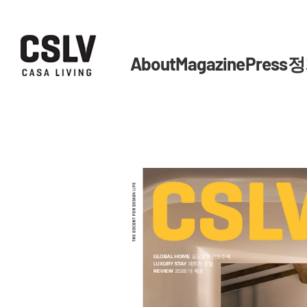
About
Magazine
Press
정