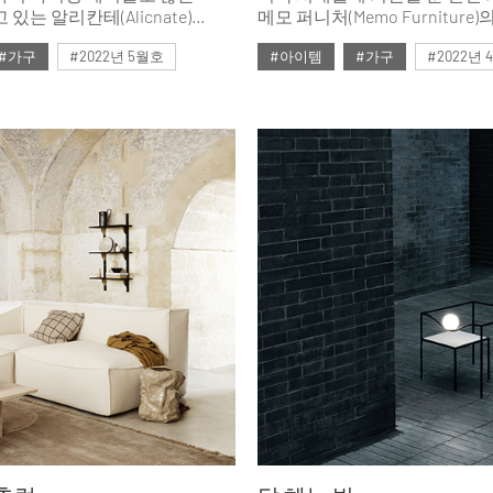
있는 알리칸테(Alicnate)
메모 퍼니처(Memo Furniture
시 컬러가 새롭게 출시되었다.
소개한다.
#가구
#2022년 5월호
#아이템
#가구
#2022년
#테이블
#ISSUE265
#테이블