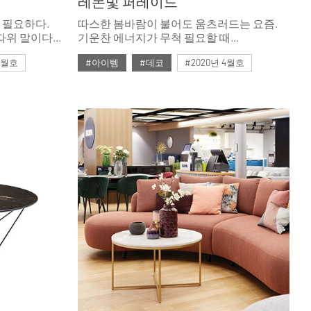
레몬빛 퍼레이드
 필요하다.
따스한 봄바람이 불어도 움츠러드는 요즘.
따위 말이다.
기운찬 에너지가 무척 필요할 때
대가 불을
컬러만으로도 힘이 나는상큼한 옐로로
 5월호
#아이템
#데코
#2020년 4월호
물들여보자.
조명
#4월호
#4월호 뉴
#가구
#뉴
렌드
#비트라
#소파
#에르메스
#테이블
#토즈
#패션