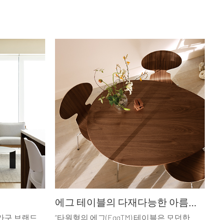
에그 테이블의 다재다능한 아름다움
 가구 브랜드
“타원형의 에그(EggTM) 테이블은 모던한