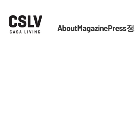
About
Magazine
Press
정