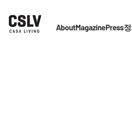
About
Magazine
Press
정