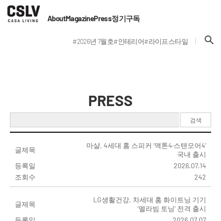
About
Magazine
Press
정기구독
#2026년 7월호
#인테리어
#라이프스타일
PRESS
검색
마샬, 4세대 홈 스피커 ‘액톤4·스탠모어4’
글제목
국내 출시
등록일
2026.07.14
조회수
242
LG생활건강, 차세대 홈 화이트닝 기기
글제목
‘멜라빔 토닝’ 전격 출시
등록일
2026.07.07