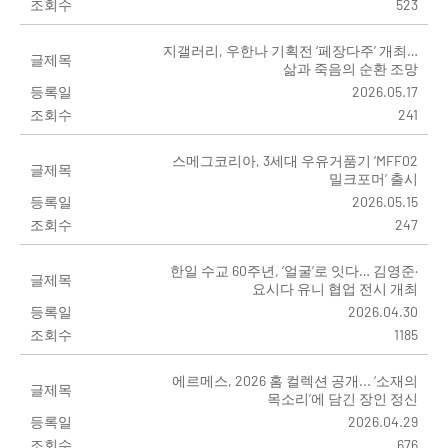
조회수
523
지갤러리, 우한나 기획전 ‘페장다주’ 개최…
글제목
삶과 죽음의 순환 조망
등록일
2026.05.17
조회수
241
스메그코리아, 3세대 우유거품기 ‘MFF02
글제목
밀크포머’ 출시
등록일
2026.05.15
조회수
247
한일 수교 60주년, ‘얼굴’로 잇다… 김영준·
글제목
요시다 유니 협업 전시 개최
등록일
2026.04.30
조회수
1185
에르메스, 2026 홈 컬렉션 공개... ‘소재의
글제목
목소리’에 담긴 장인 정신
등록일
2026.04.29
조회수
676