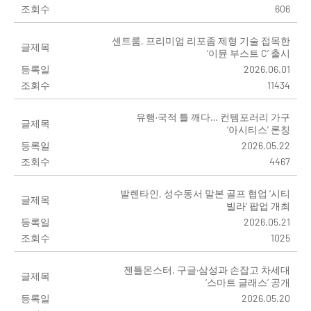
조회수
606
센트룸, 프리미엄 리포좀 제형 기술 접목한
글제목
‘이뮨 부스트 C’ 출시
등록일
2026.06.01
조회수
11434
유행·국적 틀 깨다… 컨템포러리 가구
글제목
‘아시티스’ 론칭
등록일
2026.05.22
조회수
4467
발렌타인, 성수동서 말본 골프 협업 ‘시티
글제목
빌라’ 팝업 개최
등록일
2026.05.21
조회수
1025
젠틀몬스터, 구글·삼성과 손잡고 차세대
글제목
‘스마트 글래스’ 공개
등록일
2026.05.20