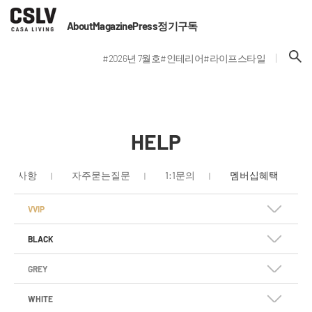
About
Magazine
Press
정기구독
#2026년 7월호
#인테리어
#라이프스타일
HELP
공지사항
자주묻는질문
1:1문의
멤버십혜택
VVIP
BLACK
GREY
WHITE