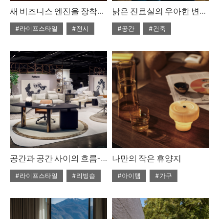
새 비즈니스 엔진을 장착한 살로네 델 모빌레. 밀라노 2026
낡은 진료실의 우아한 변신, 에스테르 카츠&레아 카츠
#라이프스타일
#전시
#공간
#건축
#2026년6월호
#2026년6월호
공간과 공간 사이의 흐름-폴리폼 ‘ART OF LIVING SPACE’ 팝업
나만의 작은 휴양지
#라이프스타일
#리빙숍
#아이템
#가구
#2026년6월호
#2026년6월호