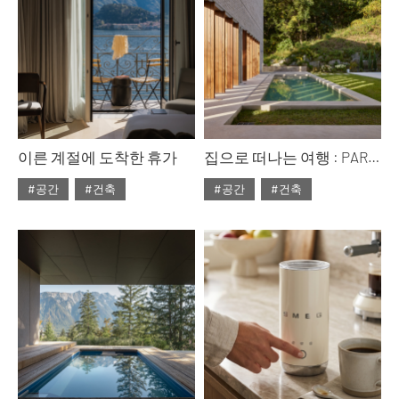
이른 계절에 도착한 휴가
집으로 떠나는 여행 : PART 2
#공간
#건축
#공간
#건축
#2026년6월호
#2026년6월호