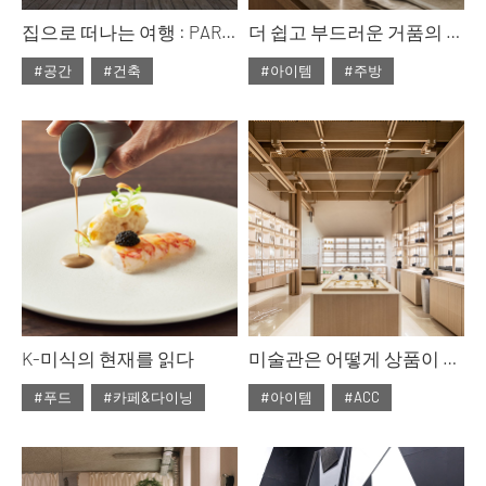
집으로 떠나는 여행 : PART 1
더 쉽고 부드러운 거품의 완성 스메그코리아, MFF02 밀크포머
#공간
#건축
#아이템
#주방
#2026년6월호
#2026년6월호
K-미식의 현재를 읽다
미술관은 어떻게 상품이 되는가
#푸드
#카페&다이닝
#아이템
#ACC
#ISSUE314
#ISSUE314
#2026년5월호
#2026년5월호