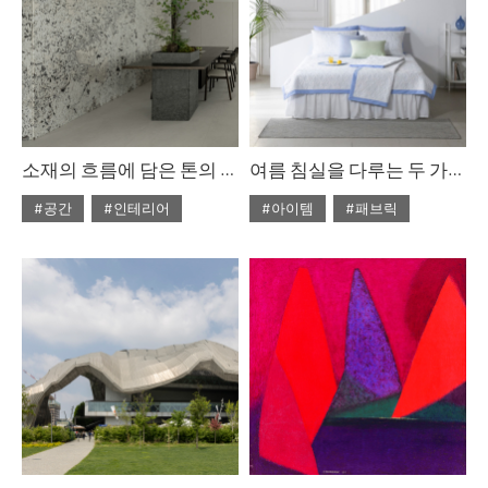
소재의 흐름에 담은 톤의 미학
여름 침실을 다루는 두 가지 방식
#공간
#인테리어
#아이템
#패브릭
#2026년 7월호
#2026년6월호