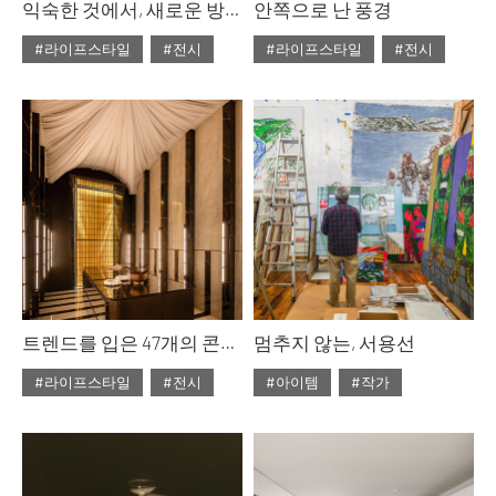
익숙한 것에서, 새로운 방향으로 : miart 2026
안쪽으로 난 풍경
#라이프스타일
#전시
#라이프스타일
#전시
#2026년6월호
#2026년6월호
트렌드를 입은 47개의 콘셉트 룸 : 까사 데코 2026
멈추지 않는, 서용선
#라이프스타일
#전시
#아이템
#작가
#2026년6월호
#2026년6월호