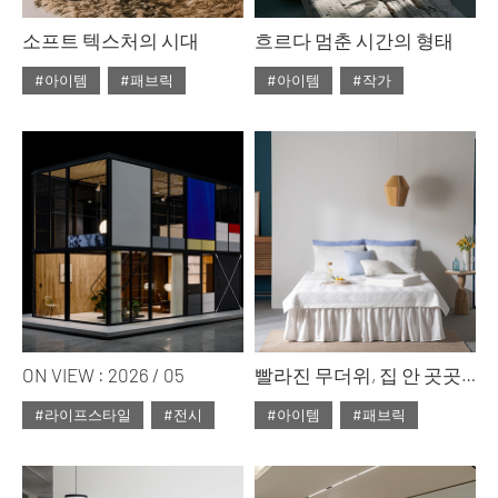
소프트 텍스처의 시대
흐르다 멈춘 시간의 형태
#아이템
#패브릭
#아이템
#작가
#ISSUE314
#ISSUE314
#2026년5월호
#2026년5월호
ON VIEW : 2026 / 05
빨라진 무더위, 집 안 곳곳에 청량감을 주는 냉감 레이어링, 까사리빙 코티마 냉감 풀세트
#라이프스타일
#전시
#아이템
#패브릭
#ISSUE314
#ISSUE314
#2026년5월호
#2026년5월호