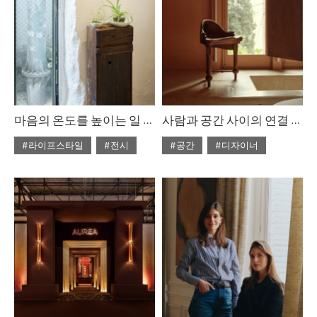
마음의 온도를 높이는 일 : 갤러리단정
사람과 공간 사이의 연결 : 가우디 서거 100주년 기념, 가구 컬렉션
#라이프스타일
#전시
#공간
#디자이너
#2026년6월호
#2026년6월호