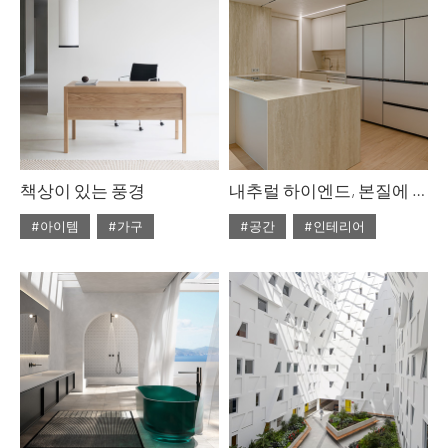
책상이 있는 풍경
내추럴 하이엔드, 본질에 집중한 여백의 미학
#아이템
#가구
#공간
#인테리어
#ISSUE314
#ISSUE314
#2026년5월호
#2026년5월호