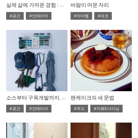
실제 삶에 가까운 경험 : 구비 하우스 파리
바람이 머문 자리
#공간
#인테리어
#아이템
#데코
#2026년6월호
#2026년6월호
소스부터 구옥개발까지, 용기있는 강미의 새로운 집
팬케이크의 새 문법
#공간
#인테리어
#푸드
#카페&다이닝
#2026년6월호
#2026년6월호