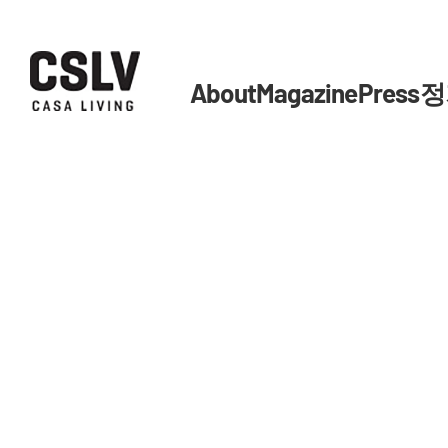
About
Magazine
Press
정