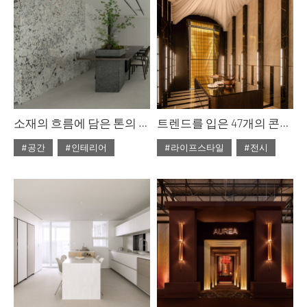
소재의 흐름에 담은 톤의 미학
트렌드를 입은 47개의 콘셉트 룸 : 까사 데코 2026
#공간
#인테리어
#라이프스타일
#전시
#2026년 7월호
#2026년6월호