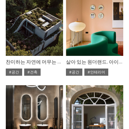
#2025년12월호
#2025년10월호
찬미하는 자연에 머무는 방식
살아 있는 원더랜드, 아이레니 코시
#공간
#건축
#공간
#인테리어
#ISSUE307
#ISSUE307
#2025년10월호
#2025년10월호