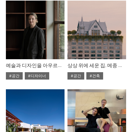
#2025년8월호
#2025년7월호
예술과 디자인을 아우르는 조형적 미니멀리즘
상상 위에 세운 집, 메종 헬러
#공간
#디자이너
#공간
#건축
#ISSUE302
#2025년5월호
#2025년5월호
#ISSUE302