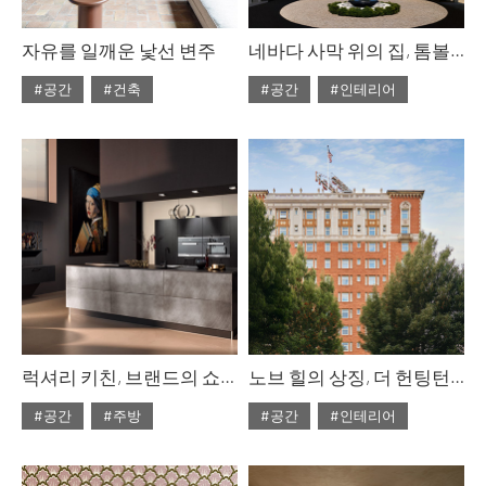
자유를 일깨운 낯선 변주
네바다 사막 위의 집, 톰볼로
#공간
#건축
#공간
#인테리어
#ISSUE314
#ISSUE313
#2026년5월호
#2026년4월호
럭셔리 키친, 브랜드의 쇼룸 8
노브 힐의 상징, 더 헌팅턴 호텔
#공간
#주방
#공간
#인테리어
#ISSUE313
#ISSUE313
#2026년4월호
#2026년4월호