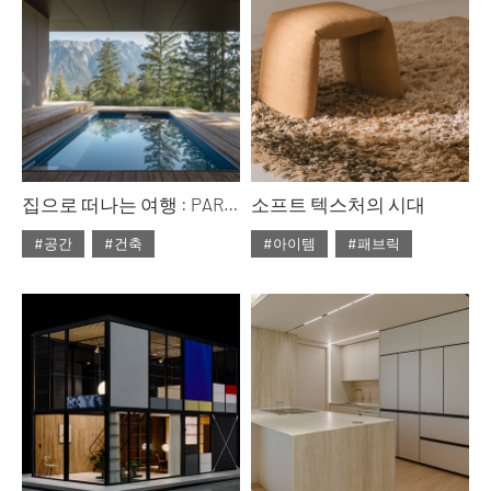
집으로 떠나는 여행 : PART 1
소프트 텍스처의 시대
#공간
#건축
#아이템
#패브릭
#2026년6월호
#ISSUE314
#2026년5월호