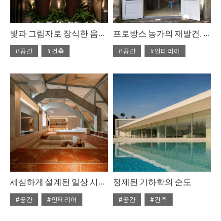
빛과 그림자로 장식한 음영의 집
프로방스 농가의 재발견, 모니크 & 레지스
#공간
#건축
#공간
#인테리어
#ISSUE306
#ISSUE305
#2025년9월호
#2025년8월호
세심하게 설계된 일상 시퀀스
정제된 기하학의 순도
#공간
#인테리어
#공간
#건축
#ISSUE305
#ISSUE304