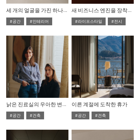
세 개의 얼굴을 가진 하나의 집
새 비즈니스 엔진을 장착한 살로네 델 모빌레. 밀라노 2026
#공간
#인테리어
#라이프스타일
#전시
#2026년6월호
#2026년6월호
낡은 진료실의 우아한 변신, 에스테르 카츠&레아 카츠
이른 계절에 도착한 휴가
#공간
#건축
#공간
#건축
#2026년6월호
#2026년6월호