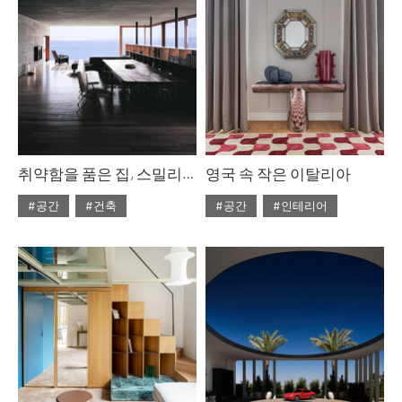
취약함을 품은 집, 스밀리안 라디치의 안식처
영국 속 작은 이탈리아
#공간
#건축
#공간
#인테리어
#ISSUE314
#ISSUE314
#2026년5월호
#2026년5월호