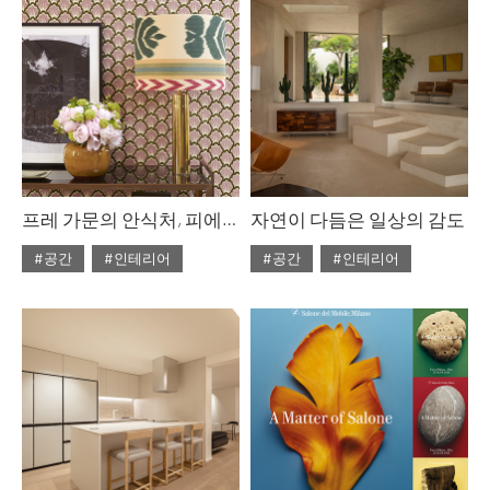
프레 가문의 안식처, 피에르 프레 & 에밀리 프레
자연이 다듬은 일상의 감도
#공간
#인테리어
#공간
#인테리어
#ISSUE313
#ISSUE312
#2026년4월호
#2026년3월호