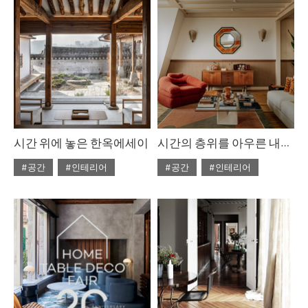
시간 위에 놓은 한옥에세이
시간의 층위를 아우른 내러티브
#공간
#인테리어
#공간
#인테리어
#ISSUE310
#2026년1월호
#ISSUE310
#2026년1월호