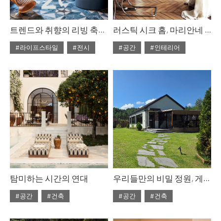
트렌드와 취향의 리빙 축제, 2025 홈·테이블데코페어 프리뷰
러스틱 시크 홈, 마리안네 티건
#라이프스타일
#전시
#공간
#인테리어
#ISSUE309
#ISSUE309
#2025년12월호
#2025년12월호
탐미하는 시간의 연대
우리들만의 비밀 정원, 게으른오후
#공간
#건축
#공간
#건축
#ISSUE309
#ISSUE307