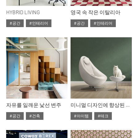
HYBRID LIVING
영국 속 작은 이탈리아
#공간
#인테리어
#공간
#인테리어
#ISSUE314
#ISSUE314
#2026년5월호
#2026년5월호
자유를 일깨운 낯선 변주
미니멀 디자인에 향상된 인체 밀착감, 코웨이 비렉스 페블체어2
#공간
#건축
#아이템
#테크
#ISSUE314
#ISSUE313
#2026년5월호
#2026년4월호