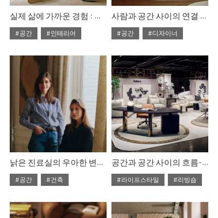
실제 삶에 가까운 경험 : 구비 하우스 파리
사람과 공간 사이의 연결 : 가우디 서거 100주년 기념, 가구 컬렉션
#공간
#인테리어
#공간
#디자이너
#2026년6월호
#2026년6월호
낡은 진료실의 우아한 변신, 에스테르 카츠&레아 카츠
공간과 공간 사이의 흐름-폴리폼 ‘ART OF LIVING SPACE’ 팝업
#공간
#건축
#라이프스타일
#리빙숍
#2026년6월호
#2026년6월호