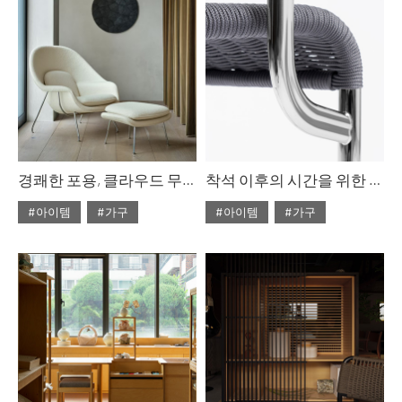
경쾌한 포용, 클라우드 무드
착석 이후의 시간을 위한 의자
#아이템
#가구
#아이템
#가구
#ISSUE311
#2026년2월호
#ISSUE311
#2026년2월호