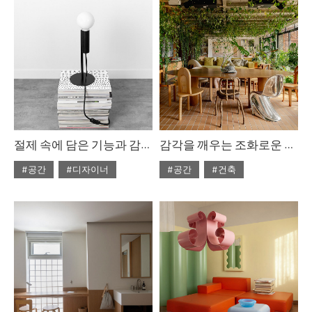
#2025년12월호
#2025년12월호
절제 속에 담은 기능과 감각, 카슈카슈
감각을 깨우는 조화로운 병치
#공간
#디자이너
#공간
#건축
#ISSUE308
#ISSUE308
#2025년11월호
#2025년11월호