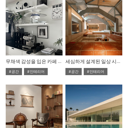
#ISSUE306
#2025년8월호
무채색 감성을 입은 카페 같은 집
세심하게 설계된 일상 시퀀스
#공간
#인테리어
#공간
#인테리어
#ISSUE305
#ISSUE305
#2025년8월호
#2025년8월호