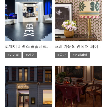
코웨이 비렉스 슬립테크, 맞춤 숙면의 새로운 기준
프레 가문의 안식처, 피에르 프레 & 에밀리 프레
#아이템
#가구
#공간
#인테리어
#ISSUE313
#ISSUE313
#2026년4월호
#2026년4월호