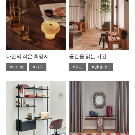
나만의 작은 휴양지
공간을 읽는 시간
#아이템
#가구
#공간
#인테리어
#2026년6월호
#ISSUE314
#2026년5월호