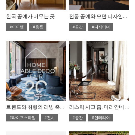
한국 공예가 머무는 곳
전통 공예와 모던 디자인의 균형, 스타판 홀름
#아이템
#용품
#공간
#디자이너
#ISSUE310
#2026년1월호
#ISSUE310
#2026년1월호
트렌드와 취향의 리빙 축제, 2025 홈·테이블데코페어 프리뷰
러스틱 시크 홈, 마리안네 티건
#라이프스타일
#전시
#공간
#인테리어
#ISSUE309
#ISSUE309