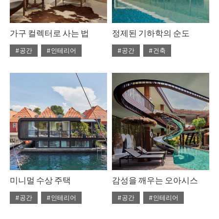
가구 컬렉터로 사는 법
정제된 기하학의 순도
#공간
#인테리어
#공간
#건축
#ISSUE304
#ISSUE304
#2025년7월호
#2025년7월호
미니멀 수상 주택
감성을 깨우는 오아시스
#공간
#인테리어
#공간
#인테리어
#2025년7월호
#ISSUE303