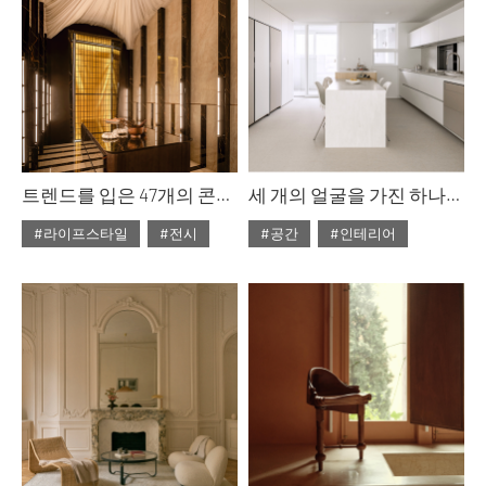
트렌드를 입은 47개의 콘셉트 룸 : 까사 데코 2026
세 개의 얼굴을 가진 하나의 집
#라이프스타일
#전시
#공간
#인테리어
#2026년6월호
#2026년6월호