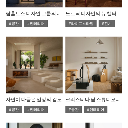
람훌트스 디자인 그룹의 스톡홀름 쇼룸
노르딕 디자인의 뉴 챕터
#공간
#인테리어
#라이프스타일
#전시
#ISSUE312
#ISSUE312
#2026년3월호
#2026년3월호
자연이 다듬은 일상의 감도
크리스티나 담 스튜디오의 코펜하겐 뉴 쇼룸
#공간
#인테리어
#공간
#인테리어
#ISSUE312
#ISSUE311
#2026년2월호
#2026년3월호