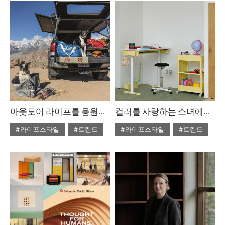
#ISSUE304
#2025년6월호
아웃도어 라이프를 응원하며
컬러를 사랑하는 소녀에게 권함
#라이프스타일
#트렌드
#라이프스타일
#트렌드
#ISSUE302
#ISSUE302
#2025년5월호
#2025년5월호