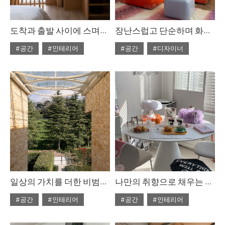
도착과 출발 사이에 스며드는 하루, arr.dep
장난스럽고 단순하며 화려하게, 구스타브 베스트만
#공간
#인테리어
#공간
#디자이너
#ISSUE307
#ISSUE307
#2025년10월호
#2025년10월호
일상의 가치를 더한 비범한 서사
나만의 취향으로 채우는 즐거움
#공간
#인테리어
#공간
#인테리어
#2025년7월호
#ISSUE305