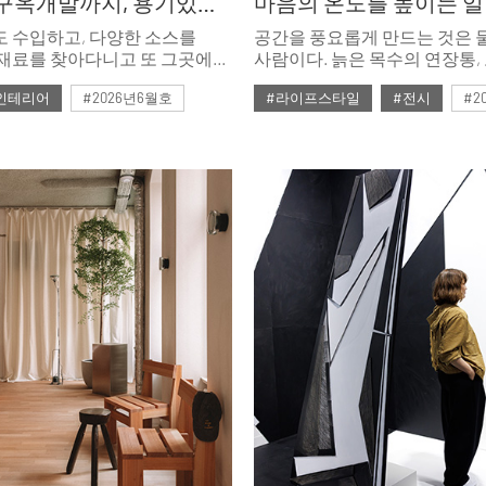
소스부터 구옥개발까지, 용기있는 강미의 새로운 집
 수입하고, 다양한 소스를
공간을 풍요롭게 만드는 것은 
식재료를 찾아다니고 또 그곳에서
사람이다. 늙은 목수의 연장통,
 어느 날엔 영상도 찍었다가,
손때가 묻은 의자, 장인의 솜씨
인테리어
#2026년6월호
#라이프스타일
#전시
#2
컥 40년된 구옥을 사서
테이블. 갤러리단정은 사람과 
딱 뚝딱 하고 사는 강미
쌓은 것들로 공간의 온도를 높인
그렇게 만든 이화동의 새로운
골목 끝, 마음이 힘든 이들이 
빠져있다. 지금은 장미
갤러리 이야기.
지치기와 진드기 방지 약을
매우 바쁘지만 소나기 이후
스노우화이트장미를 기다리고
 특별한 취향의 공간들을