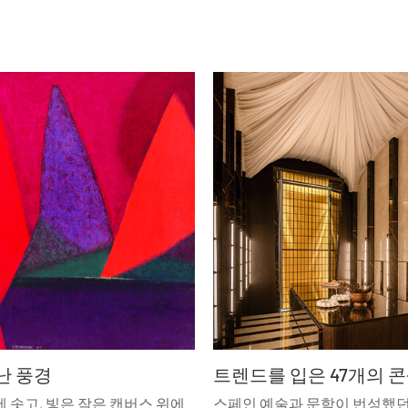
난 풍경
 솟고, 빛은 작은 캔버스 위에
스페인 예술과 문학이 번성했