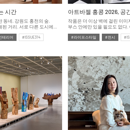
는 시간
 동네, 강원도 홍천의 숲,
작품은 더 이상 벽에 걸린 이미
된 거리. 서로 다른 도시에
부스 안에만 있을 필요도 없다.
 세 곳의 매장은 사고파는 일을
홍콩 2026은 작품이 부스 밖에
인테리어
#ISSUE314
#라이프스타일
#전시
#IS
 역사, 가상의 서사, 거리의
공간을 만나는 순간, 그 분위기
의 방식으로 공간에 번역해낸다.
하나의 라이프스타일로 확장된
호
#2026년5월호
보여주었다.