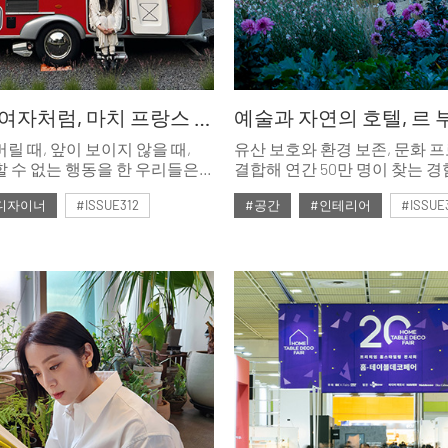
마치 제주 여자처럼, 마치 프랑스 여자처럼
릴 때, 앞이 보이지 않을 때,
유산 보호와 환경 보존, 문화 
 수 없는 행동을 한 우리들은
결합해 연간 50만 명이 찾는 
할까? 제인마치 메종으로
된 쇼몽 쉬르 루아르 성. 광활한
디자이너
#ISSUE312
#공간
#인테리어
#ISSUE
로운 프렌치 스타일을 이끌고 온
자리한 르 부아 데 샹브르 호텔
 제주로 향했다. 그녀의 ‘New
치유와 생명력을 전한다.
호
#2026년3월호