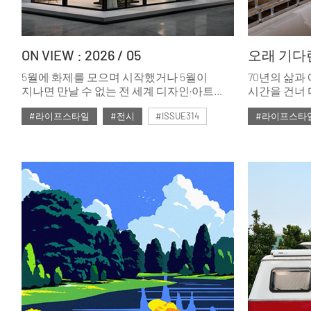
ON VIEW : 2026 / 05
오래 기다
5월에 화제를 모으며 시작했거나 5월이
70년의 삶과
지나면 만날 수 없는 전 세계 디자인·아트
시간을 건너 
전시 및 축제들. 디자인을 사랑하는
같은 풍경을 
#라이프스타일
#전시
#ISSUE314
#라이프스타
사람에게는 전시가 곧 여행의 이유가 된다.
방식으로 긴 
편의 전시.
#2026년5월호
#2026년4월