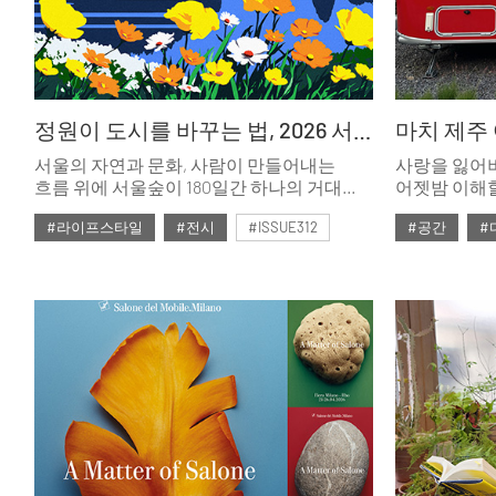
정원이 도시를 바꾸는 법, 2026 서울국제정원박람회
서울의 자연과 문화, 사람이 만들어내는
사랑을 잃어버
흐름 위에 서울숲이 180일간 하나의 거대한
어젯밤 이해할
정원으로 펼쳐진다.
어디로 가야 
#라이프스타일
#전시
#ISSUE312
#공간
#
성수동에 새
정재옥 대표는
#2026년3월호
#2026년3월
Jeju Style’.