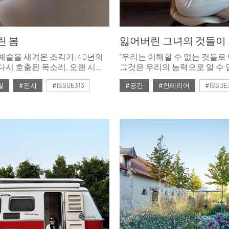
린 봄
잃어버린 그녀의 것들이 
 예술을 새겨온 조각가, 40년의
“우리는 이해할 수 없는 것들로
다시 호출된 목소리, 오랜 시간
그것은 우리의 능력으로 알 수 
응시해온 화가. 저마다의
우리가 사랑을 위해 모든 것을
일
#전시
#ISSUE313
#공간
#인테리어
#ISSUE
시간을 보내고 봄을 맞이한 세
이유는 그 알 수 없는 것들을 
맛보게 되기 때문이다. 그 외의
호
#2026년4월호
중요하지 않다.” 영화 <데미지
사랑으로 인해 모든 것을 잃은
이렇게 말한다. 배우 하연주에
이외에 중요한 것은 무엇일까?