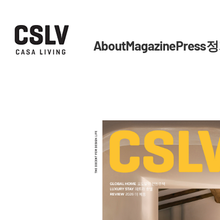
About
Magazine
Press
정