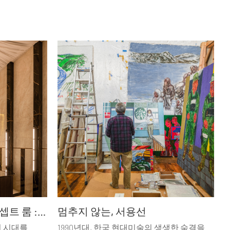
트렌드를 입은 47개의 콘셉트 룸 : 까사 데코 2026
멈추지 않는, 서용선
던 시대를
1990년대, 한국 현대미술의 생생한 숨결을