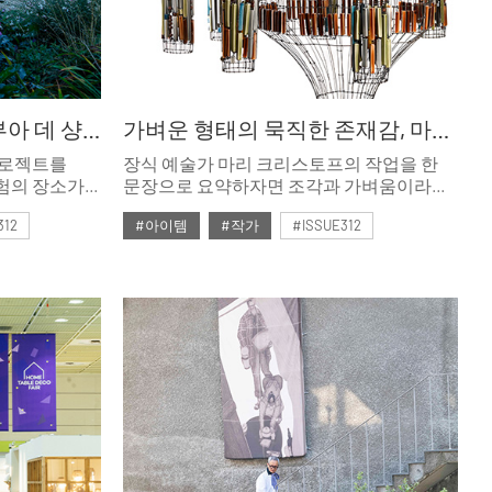
예술과 자연의 호텔, 르 부아 데 샹브르
가벼운 형태의 묵직한 존재감, 마리 크리스토프
프로젝트를
장식 예술가 마리 크리스토프의 작업을 한
경험의 장소가
문장으로 요약하자면 조각과 가벼움이라는
 영지 안에
두 세계의 결합이다.
312
#아이템
#작가
#ISSUE312
은 자연의
#2026년3월호