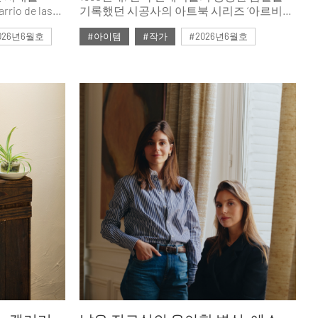
o de las
기록했던 시공사의 아트북 시리즈 ‘아르비방
(Art Vivant, 살아있는 예술)’이 까사리빙의
026년6월호
#아이템
#작가
#2026년6월호
 더해졌다.
시선으로 다시 깨어난다. 당시 아트북
ASA
시리즈가 호명했던 작가들, 이제는 거장이
공간을 아울러
된 그들의 작업실 문을 다시 두드려 본다.
예술가를 만나는 가장 정직한 방법은 그들의
와 영감을
공간에 들어가는 것이다. 작업실은 작품이
행됐다.
처음 숨을 쉬는 곳이자, 예술가의 철학이
고스란히 새겨진 성소이기 때문이다. 시대를
관통해온 그들의 공간, 그 안에서 길어 올린
가장 생생한 이야기로 ‘살아있는 예술’의
본질과 마주한다.