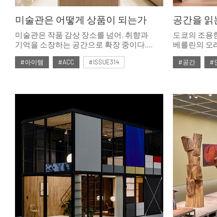
미술관은 어떻게 상품이 되는가
공간을 읽
미술관은 작품 감상 장소를 넘어, 취향과
도쿄의 조용한
기억을 소장하는 공간으로 확장 중이다.
베를린의 오래
전시의 여운을 담은 아트 상품은 미술관의
새로 문을 연
#아이템
#ACC
#ISSUE314
#공간
#
정체성과 감각을 일상에서 느끼게 해준다.
넘어 브랜드의
아트 상품은 어떻게 만들어지고, 어떤
기억을 각자
#2026년5월호
#2026년5월
의미를 갖고 있을까? 리움미술관과
호암미술관의 사례를 통해 알아보았다.