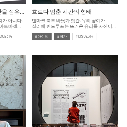
아트바젤 홍콩 2026, 공간을 점유하는 예술
흐르다 멈춘 시간의 형태
지가 아니다.
덴마크 북부 바닷가 헛간. 유리 공예가
 아트바젤
실리에 린드루프는 뜨거운 유리를 자신이
서 새로운
원하는 형태로 다듬는 대신, 유리가 스스로
SUE314
#아이템
#작가
#ISSUE314
와 문화가
멈추는 순간을 기다린다. 재료의 특성을
다는 것을 잘
살려 또 다른 아름다움을 만드는 이
#2026년5월호
공예가와 밀도 높은 대화를 나누었다.