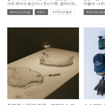
아트 페어의 동선이나 전시기획, 갤러리와
머물며, 나무
협업방식에서 기존과는 다른 새로운 시도가
서로 다른 시
#라이프스타일
#전시
#2026년6월호
#라이프스타
인상적이었다.
풍경을 안쪽
소개한다.