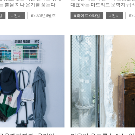
는 불을 지나 온기를 품는다.
대표하는 마드리드 문학지구(Barri
간과 재료를 통과해 바깥의
Letras)의 130년 된 후작의 저택에 동시대의
일
#전시
#2026년6월호
#라이프스타일
#전시
#2
의 감각으로 옮겨놓는 세 전시를
감각적이고 창의적인 디자인이
올해 61회를 맞이한 ‘까사 데코(C
Décor)’는 집을 이루는 모든 
트렌드를 엿볼 수 있는 47개의 콘셉트 룸을
선보였고, 다채로운 아이디어
나누는 다양한 행사가 함께 진