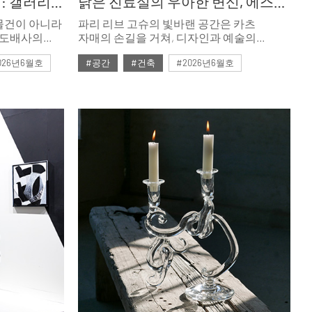
마음의 온도를 높이는 일 : 갤러리단정
낡은 진료실의 우아한 변신, 에스테르 카츠&레아 카츠
물건이 아니라
파리 리브 고슈의 빛바랜 공간은 카츠
 도배사의
자매의 손길을 거쳐, 디자인과 예술의
가 빚어낸
경계를 유려하게 가로지르며 성공한 사업가
026년6월호
#공간
#건축
#2026년6월호
시간이 함께
가족을 위한 아늑한 갤러리 홈으로
다. 북촌
변모했다.
찾아오는