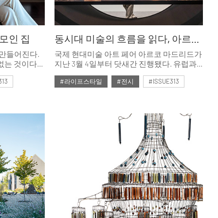
모인 집
동시대 미술의 흐름을 읽다, 아르코 마드리드 2026
 만들어진다.
국제 현대미술 아트 페어 아르코 마드리드가
없는 것이다.
지난 3월 4일부터 닷새간 진행됐다. 유럽과
 내놓는
중남미 미술을 연결하는 플랫폼의 역할을
313
#라이프스타일
#전시
#ISSUE313
조금이라도
해온 아르코 마드리드의 주요 전시 리뷰.
 것들은, 결국
#2026년4월호
>에서
 남자는
게 사랑