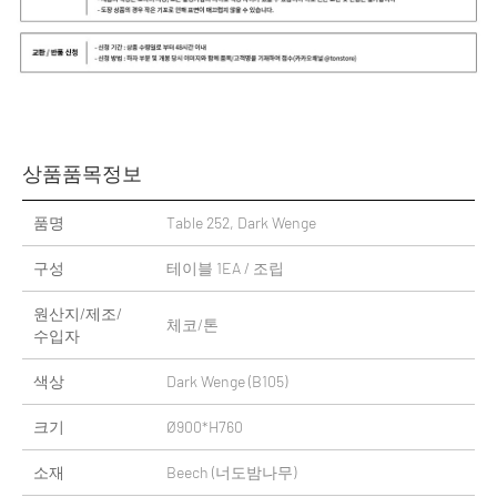
상품품목정보
품명
Table 252, Dark Wenge
구성
테이블 1EA / 조립
원산지/제조/
체코/톤
수입자
색상
Dark Wenge (B105)
크기
Ø900*H760
소재
Beech (너도밤나무)