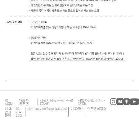
㈜
대표자 :
서울시 성동구 광나루로
사업자번호 : 214-81-
시공사
윤호권
172, 4F
33375
기사/
02-
cslvmagazine@sigongsa.com
이용안내
언론윤리강령
광고
2046-
문의
2805