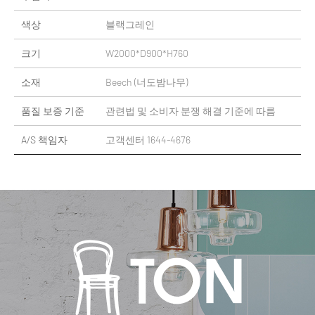
색상
블랙그레인
크기
W2000*D900*H760
소재
Beech (너도밤나무)
품질 보증 기준
관련법 및 소비자 분쟁 해결 기준에 따름
A/S 책임자
고객센터 1644-4676