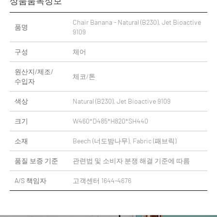
상품품목정보
Chair Banana - Natural (B230), Jet Bioactive
품명
9109
구성
체어
원산지/제조/
체코/톤
수입자
색상
Natural (B230), Jet Bioactive 9109
크기
W460*D485*H820*SH440
소재
Beech (너도밤나무), Fabric (패브릭)
품질 보증 기준
관련법 및 소비자 분쟁 해결 기준에 따름
A/S 책임자
고객센터 1644-4676