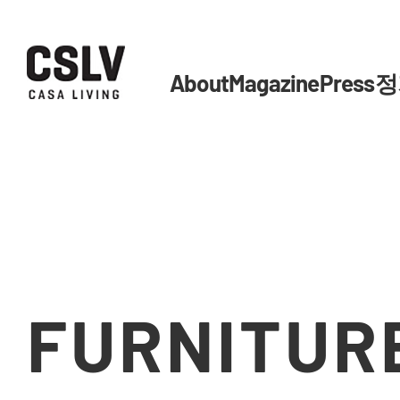
About
Magazine
Press
정
FURNITUR