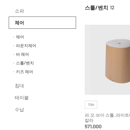
스툴/벤치
12
소파
체어
체어
라운지체어
바 체어
스툴/벤치
키즈 체어
침대
테이블
TON
수납
피.오.브이 스툴_라이
칼라
571,000