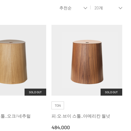
SOLD OUT
SOLD OUT
TON
스툴_오크/네추럴
피.오.브이 스툴_아메리칸 월넛
484,000