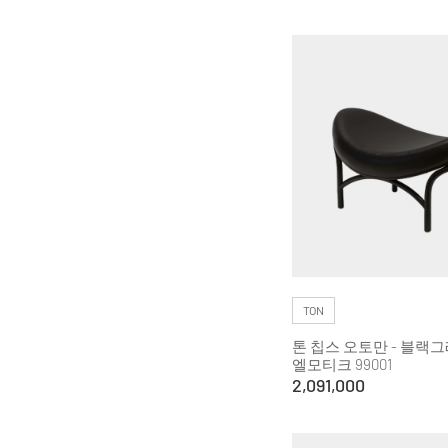
TON
톤 칩스 오토만 - 블랙그
엘모티크 99001
2,091,000