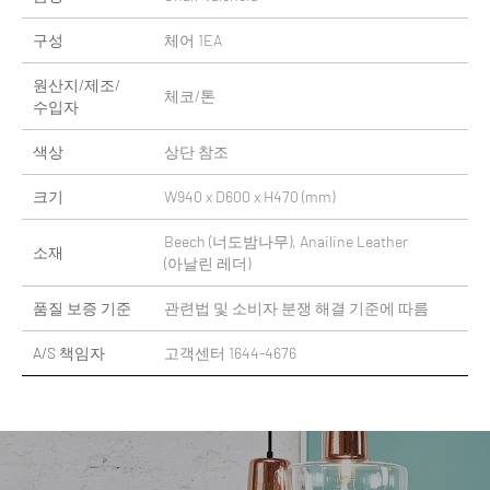
구성
체어 1EA
원산지/제조/
체코/톤
수입자
색상
상단 참조
크기
W940 x D600 x H470 (mm)
Beech (너도밤나무), Anailine Leather
소재
(아날린 레더)
품질 보증 기준
관련법 및 소비자 분쟁 해결 기준에 따름
A/S 책임자
고객센터 1644-4676