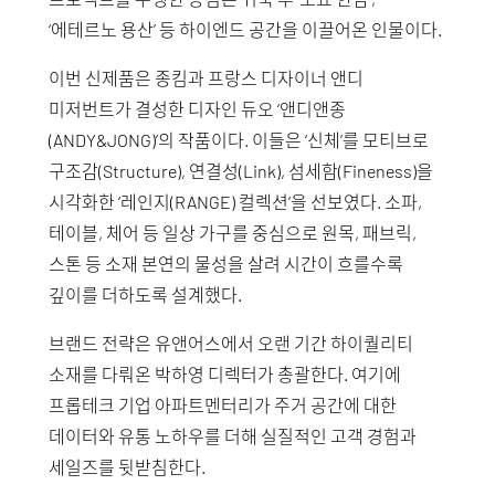
‘에테르노 용산’ 등 하이엔드 공간을 이끌어온 인물이다.
이번 신제품은 종킴과 프랑스 디자이너 앤디
미저번트가 결성한 디자인 듀오 ‘앤디앤종
(ANDY&JONG)’의 작품이다. 이들은 ‘신체’를 모티브로
구조감(Structure), 연결성(Link), 섬세함(Fineness)을
시각화한 ‘레인지(RANGE) 컬렉션’을 선보였다. 소파,
테이블, 체어 등 일상 가구를 중심으로 원목, 패브릭,
스톤 등 소재 본연의 물성을 살려 시간이 흐를수록
깊이를 더하도록 설계했다.
브랜드 전략은 유앤어스에서 오랜 기간 하이퀄리티
소재를 다뤄온 박하영 디렉터가 총괄한다. 여기에
프롭테크 기업 아파트멘터리가 주거 공간에 대한
데이터와 유통 노하우를 더해 실질적인 고객 경험과
세일즈를 뒷받침한다.