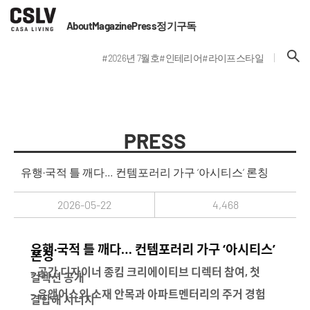
About
Magazine
Press
정기구독
#2026년 7월호
#인테리어
#라이프스타일
PRESS
유행·국적 틀 깨다… 컨템포러리 가구 ‘아시티스’ 론칭
2026-05-22
4,468
유행·국적 틀 깨다… 컨템포러리 가구 ‘아시티스’
론칭
- 공간 디자이너 종킴 크리에이티브 디렉터 참여, 첫
컬렉션 공개
- 유앤어스의 소재 안목과 아파트멘터리의 주거 경험
결합해 시너지