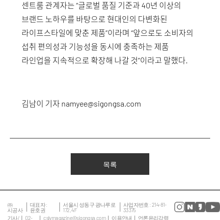
센트룸 관계자는 “글로벌 품질 기준과 40년 이상의
브랜드 노하우를 바탕으로 현대인의 다변화된
라이프스타일에 맞춘 제품”이라며 “앞으로도 소비자의
섭취 편의성과 기능성을 동시에 충족하는 제품
라인업을 지속적으로 확장해 나갈 것”이라고 말했다.
김남이 기자
namyee@sigongsa.com
목록
㈜
대표자 :
서울시 성동구 광나루로
사업자번호 : 214-81-
시공사
윤호권
172, 4F
33375
기사/
02-
cslvmagazine@sigongsa.com
이용안내
언론윤리강령