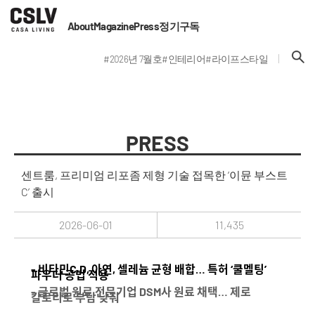
About
Magazine
Press
정기구독
#2026년 7월호
#인테리어
#라이프스타일
PRESS
센트룸, 프리미엄 리포좀 제형 기술 접목한 ‘이뮨 부스트
C’ 출시
2026-06-01
11,435
- 비타민C·D, 아연, 셀레늄 균형 배합… 특허 ‘쿨멜팅’
파우더 공법 적용
- 글로벌 원료 전문기업 DSM사 원료 채택… 제로
칼로리로 부담 낮춰