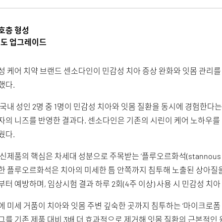
보호층 형성
종도 업그레이드
성 케어 치약 브랜드 센소다인이 민감성 치아 증상 완화와 잇몸 관리를
했다.
 국내 성인 2명 중 1명이 민감성 치아와 잇몸 질환을 동시에 경험한다는
자의 니즈를 반영한 결과다. 센소다인은 기존의 시린이 케어 노하우를 바
웠다.
신제품의 핵심은 차세대 성분으로 주목받는 ‘플루오르화석(stannous f
한 플루오르화석은 치아의 미세한 틈 안쪽까지 침투해 노출된 상아질을
부터 예방하며, 임상시험 결과 하루 2회(4주 이상) 사용 시 민감성 치
에 미세 거품이 치아와 잇몸 주변 깊숙한 곳까지 침투하는 ‘마이크로폼 
그를 기존 제품 대비 3배 더 효과적으로 제거해 잇몸 질환의 근본적인