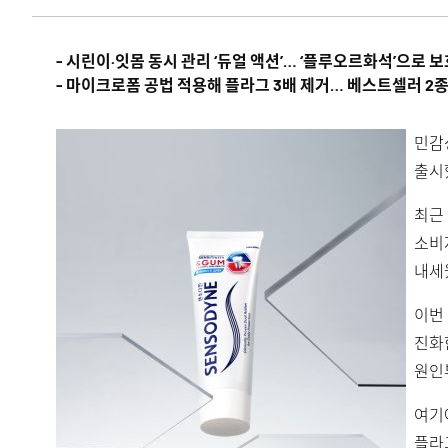
- 시린이·잇몸 동시 관리 ‘듀얼 액션’… ‘플루오르화석’으로 
- 마이크로폼 공법 적용해 플라그 3배 제거… 베스트셀러 2
민감
출시
최근
소비
내세
이번 
진화
원인
여기
플라