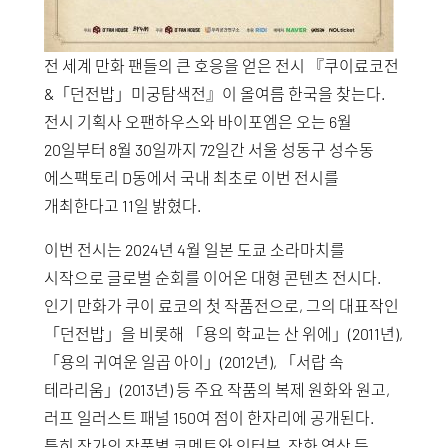
전 세계 만화 팬들의 큰 호응을 얻은 전시 『쿠이료코전
&「던전밥」미궁탐색전』이 올여름 한국을 찾는다.
전시 기획사 오팬하우스와 바이포엠은 오는 6월
20일부터 8월 30일까지 72일간 서울 성동구 성수동
에스팩토리 D동에서 국내 최초로 이번 전시를
개최한다고 11일 밝혔다.
이번 전시는 2024년 4월 일본 도쿄 소라마치를
시작으로 글로벌 순회를 이어온 대형 콘텐츠 전시다.
인기 만화가 쿠이 료코의 첫 작품전으로, 그의 대표작인
「던전밥」을 비롯해 「용의 학교는 산 위에」(2011년),
「용의 귀여운 일곱 아이」(2012년), 「서랍 속
테라리움」(2013년) 등 주요 작품의 복제 원화와 원고,
러프 일러스트 패널 150여 점이 한자리에 공개된다.
특히 작가의 작품별 코멘트와 인터뷰, 작화 영상 등