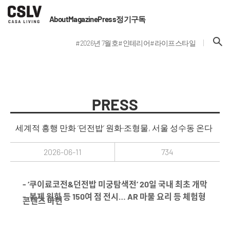
About
Magazine
Press
정기구독
#2026년 7월호
#인테리어
#라이프스타일
PRESS
세계적 흥행 만화 ‘던전밥’ 원화·조형물, 서울 성수동 온다
2026-06-11
734
- ‘쿠이료코전&던전밥 미궁탐색전’ 20일 국내 최초 개막
- 복제 원화 등 150여 점 전시… AR 마물 요리 등 체험형
콘텐츠 마련