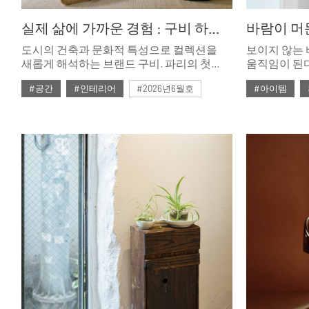
실제 삶에 가까운 경험 : 구비 하우스 파리
바람이 머
도시의 건축과 문화적 특성으로 컬렉션을
보이지 않는 
새롭게 해석하는 브랜드 구비. 파리의 첫
움직임이 된다
번째 구비 하우스 쇼룸은 파리지앵의 실제
균형, 빛의 
#공간
#인테리어
#2026년6월호
#아이템
일상이 녹아든 쇼룸 아파트 콘셉트의
공간이다.