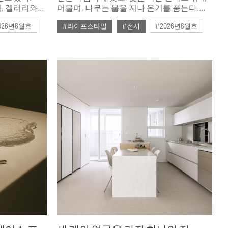
, 갤러리와
머물며, 나무는 불을 지나 온기를 품는다.
새로운 시도가
서로 다른 시간과 재료를 통과해 바깥의
026년6월호
#라이프스타일
#전시
#2026년6월호
풍경을 안쪽의 감각으로 옮겨놓는 세 전시를
소개한다.