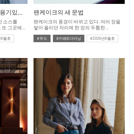
소스부터 구옥개발까지, 용기있는 강미의 새로운 집
팬케이크의 새 문법
한 소스를
팬케이크의 풍경이 바뀌고 있다. 여러 장을
 또 그곳에서
쌓아 올리던 자리에 한 장의 두툼한
도 찍었다가,
팬케이크가 주인공으로 들어섰다. 뉴욕
년6월호
#푸드
#카페&다이닝
#2026년6월호
 사서
맨해튼의 작은 다이너에서 시작된 이 흐름을
는 강미
따라가 본다.
동의 새로운
 장미
방지 약을
나기 이후
를 기다리고
간들을