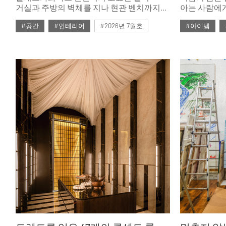
거실과 주방의 벽체를 지나 현관 벤치까지
아는 사람에
하나의 흐름으로 이어진다. 오크 무늬목은
잠자리는 계
#공간
#인테리어
#2026년 7월호
#아이템
다이닝 테이블과 피벗도어 위에서 따뜻한
영리한 선택
숨결을 더하고, 그레이빛이 도는 LPM 가구와
피부에 닿는
밝은 그레이 톤의 벽지, 마루, 필름은 서로
코티마사의 
다른 소재임에도 미묘한 색감으로 하나의
빚어낸 풍기인
결을 이루며 공간 전체를 조용히 통일한다.
서로 다른 언
해운대 프리미엄 아파트가 갖춰야 할 이상적
기준인 고급 소재와 정밀한 마감, 공간의
품격을 빠짐없이 충족했다. 이담공간이 이
집에 담은 것은 결국 하나다. 오래 머물고
싶어지는 공간.