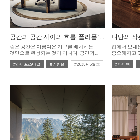
공간과 공간 사이의 흐름-폴리폼 ‘ART OF LIVING SPACE’ 팝업
나만의 작
좋은 공간은 아름다운 가구를 배치하는
집에서 보내
것만으로 완성되는 것이 아니다. 공간과
중요해지고 
공간 사이의 흐름, 그 안에서의 경험까지
맞는 휴식 공
#라이프스타일
#리빙숍
#2026년6월호
#아이템
자연스럽게 연결될 때 비로소 완성된다.
여덟 개 리빙
6월의 피스풀