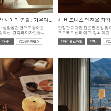
사람과 공간 사이의 연결 : 가우디 서거 100주년 기념, 가구 컬렉션
가 생활공간 안으로 들어온
한정판 디자인 전문관 론칭 및 
컬렉션. 건축과 디자인을
프로젝트 신의 예고, 장외 야
 바라본 그의 가구는 단순한
아우르는 다각적인 구성은 이
디자이너
#2026년6월호
#라이프스타일
#전시
#2
을 넘어 현재 디자인과도 맞물려
산업 생태계임을 공고히 했다.