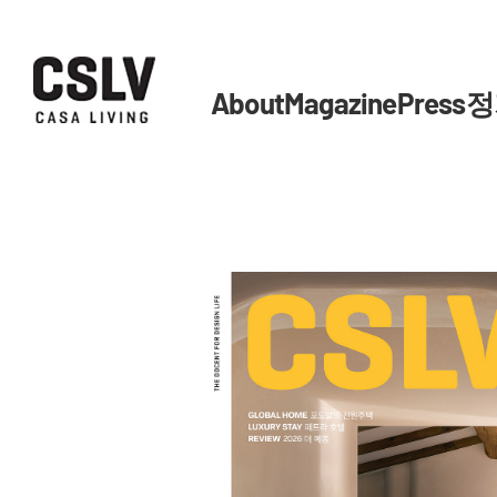
About
Magazine
Press
정