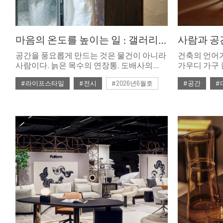
마음의 온도를 높이는 일 : 갤러리단정
공간을 풍요롭게 만드는 것은 물건이 아니라
건축의 언어
사람이다. 늙은 목수의 연장통, 도배사의
가우디 가구 
손때가 묻은 의자, 장인의 솜씨가 빚어낸
하나의 세계로
#라이프스타일
#전시
#2026년6월호
#공간
#
테이블. 갤러리단정은 사람과 시간이 함께
역사적 복각
쌓은 것들로 공간의 온도를 높인다. 북촌
있다.
골목 끝, 마음이 힘든 이들이 찾아오는
갤러리 이야기.