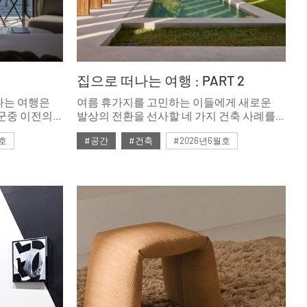
집으로 떠나는 여행 : PART 2
나는 여행은
여름 휴가지를 고민하는 이들에게 새로운
발상의 전환을 선사할 네 가지 건축 사례를
테이를
소개한다. 자연을 즐길 수 있는 구조와
월호
#공간
#건축
#2026년6월호
아이디어로 주변 환경과의 이질감을
최소화하고 온전한 휴식 장소로 기능하는
주거 공간이다. 마치 휴양지에서 머무는
숙소처럼 생경한 감각을 자극하는 집은 매일
떠나는 여행지가 된다.