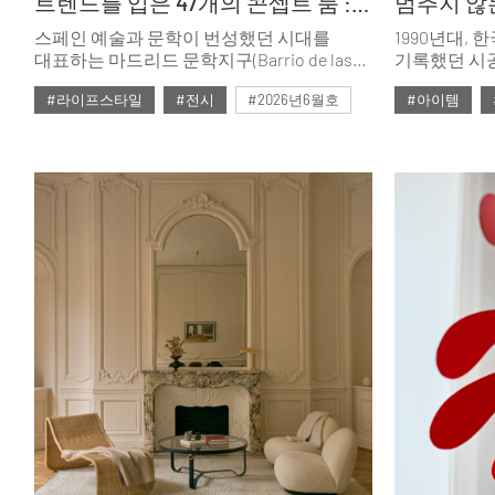
트렌드를 입은 47개의 콘셉트 룸 : 까사 데코 2026
멈추지 않
스페인 예술과 문학이 번성했던 시대를
1990년대,
대표하는 마드리드 문학지구(Barrio de las
기록했던 시
Letras)의 130년 된 후작의 저택에 동시대의
(Art Viva
#라이프스타일
#전시
#2026년6월호
#아이템
감각적이고 창의적인 디자인이 더해졌다.
시선으로 다시
올해 61회를 맞이한 ‘까사 데코(CASA
시리즈가 호
Décor)’는 집을 이루는 모든 공간을 아울러
된 그들의 작
트렌드를 엿볼 수 있는 47개의 콘셉트 룸을
예술가를 만
선보였고, 다채로운 아이디어와 영감을
공간에 들어
나누는 다양한 행사가 함께 진행됐다.
처음 숨을 쉬
고스란히 새
관통해온 그들
가장 생생한 
본질과 마주