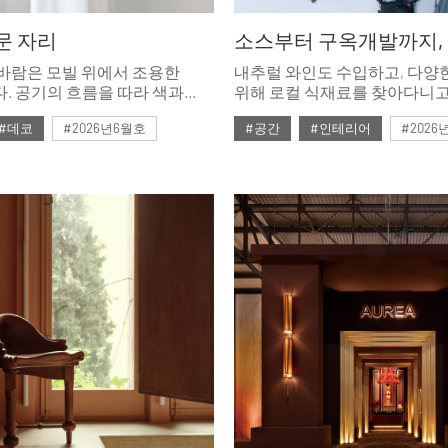
문 자리
바람은 모빌 위에서 조용한
내추럴 와인도 수입하고, 다양
. 공기의 흐름을 따라 색과
위해 로컬 식재료를 찾아다니고
장면을 만드는 모빌을 모았다.
백팩킹도 하며 어느 날엔 영상
#데코
#2026년6월호
#공간
#인테리어
#2026
어느 날엔 덜컥 40년된 구옥을
인테리어도 뚝딱 뚝딱 하고 사
대표는 요즘 그렇게 만든 이화
집과 사랑에 빠져있다. 지금은
시즌이라 가지치기와 진드기 
도포하느라 매우 바쁘지만 소
만개할 섬머스노우화이트장미
있는 그녀의 특별한 취향의 공
소개한다.