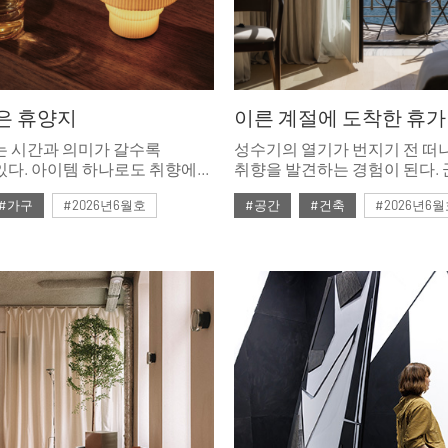
은 휴양지
이른 계절에 도착한 휴가
는 시간과 의미가 갈수록
성수기의 열기가 번지기 전 떠
있다. 아이템 하나로도 취향에
취향을 발견하는 경험이 된다. 군중 이전의
간으로의 연출이 가능하다.
고요를 품은 국내외 호텔과 스
#가구
#2026년6월호
#공간
#건축
#2026년6
 브랜드 아이템으로 살펴보는
소개한다.
 모먼츠 스타일.