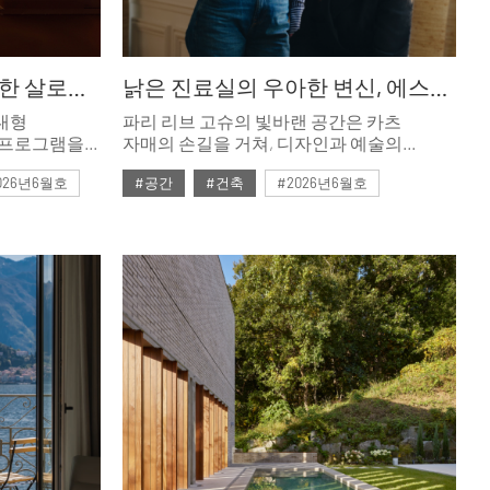
새 비즈니스 엔진을 장착한 살로네 델 모빌레. 밀라노 2026
낡은 진료실의 우아한 변신, 에스테르 카츠&레아 카츠
대형
파리 리브 고슈의 빛바랜 공간은 카츠
간 프로그램을
자매의 손길을 거쳐, 디자인과 예술의
곳이 광범위한
경계를 유려하게 가로지르며 성공한 사업가
026년6월호
#공간
#건축
#2026년6월호
가족을 위한 아늑한 갤러리 홈으로
변모했다.