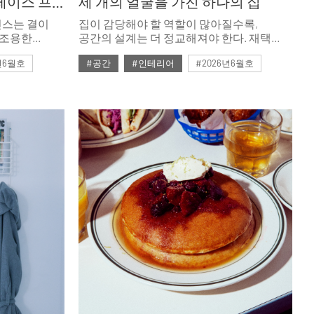
정지된 사물의 안무 - 그레이스 프린스
세 개의 얼굴을 가진 하나의 집
린스는 결이
집이 감당해야 할 역할이 많아질수록,
‘조용한
공간의 설계는 더 정교해져야 한다. 재택
 디자인의
근무의 집중력을 지키면서도 아이의 육아템
년6월호
#공간
#인테리어
#2026년6월호
도를 지켜온
하나 삐져나오지 않는 정갈함, 그리고 문을
닫으면 호텔 욕실이 펼쳐지는 사적인 회복의
시간까지 이 집을 설계한 것은 세 가지 삶이
흐트러지지 않고 공존하는 기술이다.