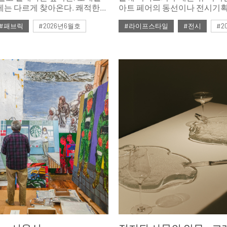
게는 다르게 찾아온다. 쾌적한
아트 페어의 동선이나 전시기획
절이 허락하는 조건이 아니라,
협업방식에서 기존과는 다른 
#패브릭
#2026년6월호
#라이프스타일
#전시
#2
으로 설계하는 것이기 때문이다.
인상적이었다.
 순간 체열을 가라앉히는
서늘함과 천년의 시간을 거쳐
견의 청량감. 두 가지 침구는
어로 같은 쾌적함에 닿는다.