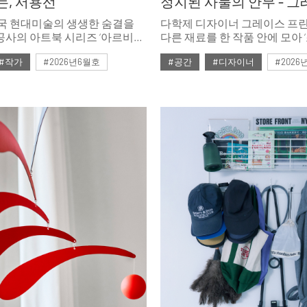
는, 서용선
 한국 현대미술의 생생한 숨결을
다학제 디자이너 그레이스 프
공사의 아트북 시리즈 ‘아르비방
다른 재료를 한 작품 안에 모아 
nt, 살아있는 예술)’이 까사리빙의
안무’를 짓는다. 빠르게 흐르는
#작가
#2026년6월호
#공간
#디자이너
#2026
 깨어난다. 당시 아트북
시간 속에서 묵묵히 자신의 속
명했던 작가들, 이제는 거장이
그녀의 세계로 들어가본다.
업실 문을 다시 두드려 본다.
나는 가장 정직한 방법은 그들의
가는 것이다. 작업실은 작품이
는 곳이자, 예술가의 철학이
겨진 성소이기 때문이다. 시대를
의 공간, 그 안에서 길어 올린
이야기로 ‘살아있는 예술’의
한다.