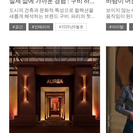
실제 삶에 가까운 경험 : 구비 하우스 파리
바람이 머
도시의 건축과 문화적 특성으로 컬렉션을
보이지 않는 
새롭게 해석하는 브랜드 구비. 파리의 첫
움직임이 된다
번째 구비 하우스 쇼룸은 파리지앵의 실제
균형, 빛의 
#공간
#인테리어
#2026년6월호
#아이템
일상이 녹아든 쇼룸 아파트 콘셉트의
공간이다.