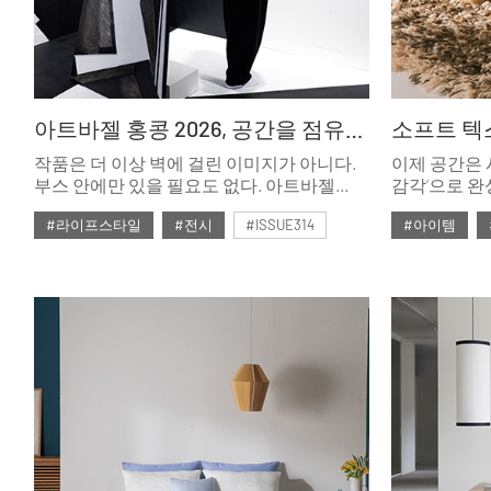
아트바젤 홍콩 2026, 공간을 점유하는 예술
소프트 텍
작품은 더 이상 벽에 걸린 이미지가 아니다.
이제 공간은 
부스 안에만 있을 필요도 없다. 아트바젤
감각’으로 완
홍콩 2026은 작품이 부스 밖에서 새로운
리빙 디자인
#라이프스타일
#전시
#ISSUE314
#아이템
공간을 만나는 순간, 그 분위기와 문화가
온도를 조율
하나의 라이프스타일로 확장된다는 것을 잘
있다.
#2026년5월호
#2026년5월
보여주었다.