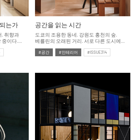
 되는가
공간을 읽는 시간
, 취향과
도쿄의 조용한 동네, 강원도 홍천의 숲,
 중이다.
베를린의 오래된 거리. 서로 다른 도시에
은 미술관의
새로 문을 연 세 곳의 매장은 사고파는 일을
4
#공간
#인테리어
#ISSUE314
게 해준다.
넘어 브랜드의 역사, 가상의 서사, 거리의
, 어떤
기억을 각자의 방식으로 공간에 번역해낸다.
#2026년5월호
관과
아보았다.