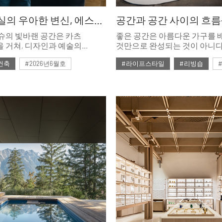
낡은 진료실의 우아한 변신, 에스테르 카츠&레아 카츠
슈의 빛바랜 공간은 카츠
좋은 공간은 아름다운 가구를
 거쳐, 디자인과 예술의
것만으로 완성되는 것이 아니다
하게 가로지르며 성공한 사업가
공간 사이의 흐름, 그 안에서의
건축
#2026년6월호
#라이프스타일
#리빙숍
 아늑한 갤러리 홈으로
자연스럽게 연결될 때 비로소 