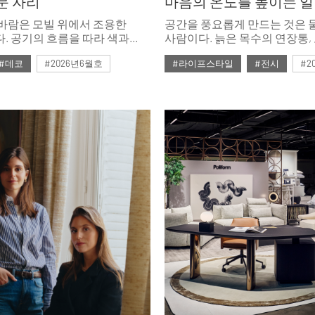
문 자리
바람은 모빌 위에서 조용한
공간을 풍요롭게 만드는 것은 
. 공기의 흐름을 따라 색과
사람이다. 늙은 목수의 연장통,
장면을 만드는 모빌을 모았다.
손때가 묻은 의자, 장인의 솜씨
#데코
#2026년6월호
#라이프스타일
#전시
#2
테이블. 갤러리단정은 사람과 
쌓은 것들로 공간의 온도를 높인
골목 끝, 마음이 힘든 이들이 
갤러리 이야기.