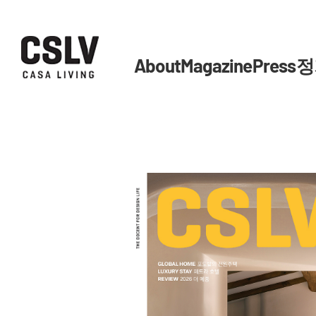
About
Magazine
Press
정