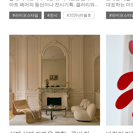
아트 페어의 동선이나 전시기획, 갤러리와
대표하는 마드리
협업방식에서 기존과는 다른 새로운 시도가
Letras)의 130년 된 후작의 저택에 동시대의
#라이프스타일
#전시
#2026년6월호
#라이프스타
인상적이었다.
감각적이고 
올해 61회를 
Décor)’는
트렌드를 엿볼 수 
선보였고, 
나누는 다양한