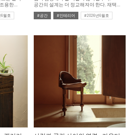
‘조용한
공간의 설계는 더 정교해져야 한다. 재택
 디자인의
근무의 집중력을 지키면서도 아이의 육아템
년6월호
#공간
#인테리어
#2026년6월호
도를 지켜온
하나 삐져나오지 않는 정갈함, 그리고 문을
닫으면 호텔 욕실이 펼쳐지는 사적인 회복의
시간까지 이 집을 설계한 것은 세 가지 삶이
흐트러지지 않고 공존하는 기술이다.