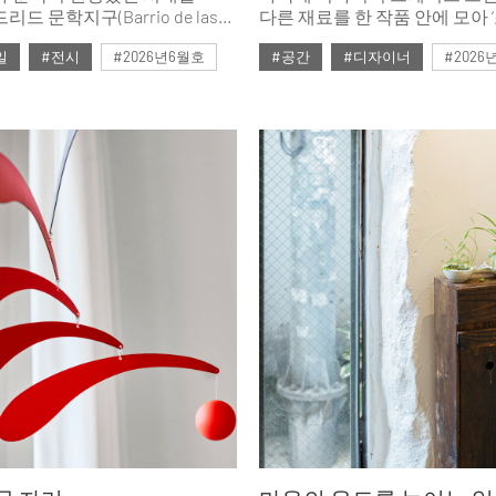
드 문학지구(Barrio de las
다른 재료를 한 작품 안에 모아 
안무’를 짓는다. 빠르게 흐르는
일
#전시
#2026년6월호
#공간
#디자이너
#2026
창의적인 디자인이 더해졌다.
시간 속에서 묵묵히 자신의 속
맞이한 ‘까사 데코(CASA
그녀의 세계로 들어가본다.
 집을 이루는 모든 공간을 아울러
있는 47개의 콘셉트 룸을
다채로운 아이디어와 영감을
 행사가 함께 진행됐다.