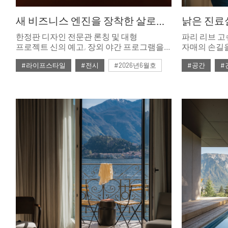
새 비즈니스 엔진을 장착한 살로네 델 모빌레. 밀라노 2026
한정판 디자인 전문관 론칭 및 대형
파리 리브 고
프로젝트 신의 예고, 장외 야간 프로그램을
자매의 손길을
아우르는 다각적인 구성은 이곳이 광범위한
경계를 유려
#라이프스타일
#전시
#2026년6월호
#공간
#
산업 생태계임을 공고히 했다.
가족을 위한
변모했다.