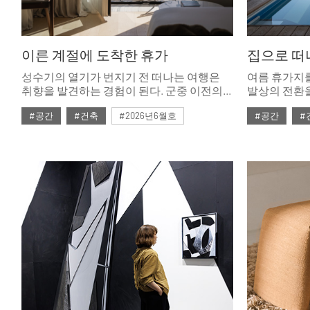
이른 계절에 도착한 휴가
집으로 떠나는
성수기의 열기가 번지기 전 떠나는 여행은
여름 휴가지
취향을 발견하는 경험이 된다. 군중 이전의
발상의 전환을
고요를 품은 국내외 호텔과 스테이를
소개한다. 자
#공간
#건축
#2026년6월호
#공간
#
소개한다.
아이디어로 
최소화하고 
주거 공간이다
숙소처럼 생
떠나는 여행지