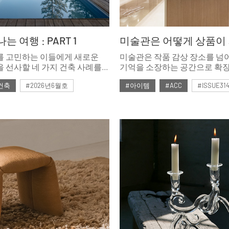
 여행 : PART 1
미술관은 어떻게 상품이
를 고민하는 이들에게 새로운
미술관은 작품 감상 장소를 넘어
 선사할 네 가지 건축 사례를
기억을 소장하는 공간으로 확장
연을 즐길 수 있는 구조와
전시의 여운을 담은 아트 상품
건축
#2026년6월호
#아이템
#ACC
#ISSUE31
주변 환경과의 이질감을
정체성과 감각을 일상에서 느끼
온전한 휴식 장소로 기능하는
아트 상품은 어떻게 만들어지고
#2026년5월호
. 마치 휴양지에서 머무는
의미를 갖고 있을까? 리움미술
경한 감각을 자극하는 집은 매일
호암미술관의 사례를 통해 알
가 된다.