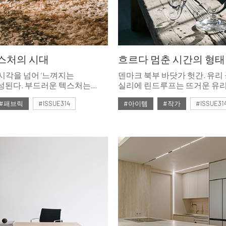
스처의 시대
흐르다 멈춘 시간의 형태
시각을 넘어 ‘느껴지는
덴마크 북부 바닷가 헛간. 유리
성된다. 부드러운 텍스처는
실리에 린드루프는 뜨거운 유
의 중심에서 공간의 감정과
원하는 형태로 다듬는 대신, 
#패브릭
#ISSUE314
#아이템
#작가
#ISSUE31
하는 핵심 요소로 떠오르고
멈추는 순간을 기다린다. 재료
살려 또 다른 아름다움을 만드는
호
#2026년5월호
공예가와 밀도 높은 대화를 나