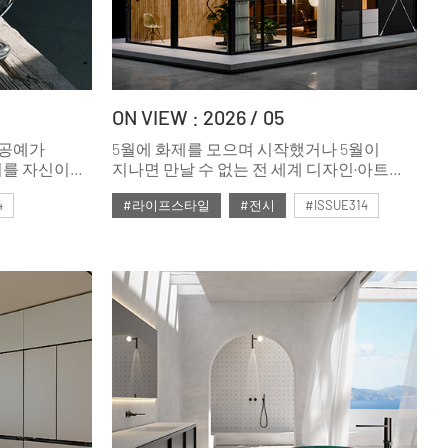
ON VIEW : 2026 / 05
 공예가
5월에 화제를 모으며 시작했거나 5월이
리를 자신이
지나면 만날 수 없는 전 세계 디자인·아트
유리가 스스로
전시 및 축제들. 디자인을 사랑하는
4
#라이프스타일
#전시
#ISSUE314
의 특성을
사람에게는 전시가 곧 여행의 이유가 된다.
 이
#2026년5월호
누었다.