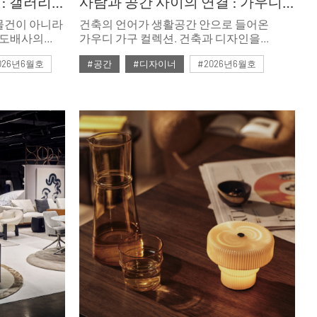
마음의 온도를 높이는 일 : 갤러리단정
사람과 공간 사이의 연결 : 가우디 서거 100주년 기념, 가구 컬렉션
물건이 아니라
건축의 언어가 생활공간 안으로 들어온
 도배사의
가우디 가구 컬렉션. 건축과 디자인을
가 빚어낸
하나의 세계로 바라본 그의 가구는 단순한
026년6월호
#공간
#디자이너
#2026년6월호
시간이 함께
역사적 복각을 넘어 현재 디자인과도 맞물려
다. 북촌
있다.
찾아오는