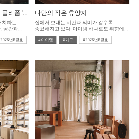
공간과 공간 사이의 흐름-폴리폼 ‘ART OF LIVING SPACE’ 팝업
나만의 작은 휴양지
 배치하는
집에서 보내는 시간과 의미가 갈수록
. 공간과
중요해지고 있다. 아이템 하나로도 취향에
 경험까지
맞는 휴식 공간으로의 연출이 가능하다.
#2026년6월호
#아이템
#가구
#2026년6월호
완성된다.
여덟 개 리빙 브랜드 아이템으로 살펴보는
6월의 피스풀 모먼츠 스타일.