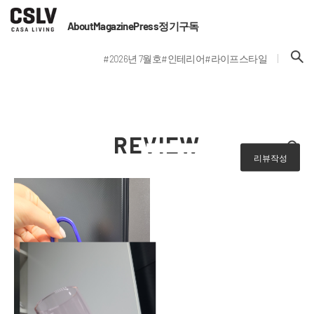
About
Magazine
Press
정기구독
#2026년 7월호
#인테리어
#라이프스타일
REVIEW
리뷰작성