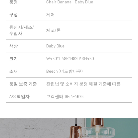
품명
Chair Banana - Baby Blue
구성
체어
원산지/제조/
체코/톤
수입자
색상
Baby Blue
크기
W460*D485*H820*SH460
소재
Beech (너도밤나무)
품질 보증 기준
관련법 및 소비자 분쟁 해결 기준에 따름
A/S 책임자
고객센터 1644-4676