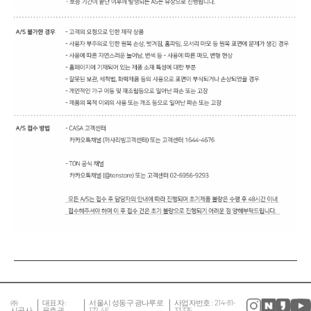
㈜
대표자 :
서울시 성동구 광나루로
사업자번호 : 214-81-
시공사
윤호권
172, 4F
33375