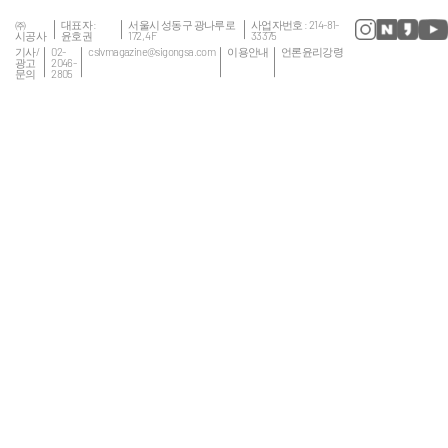
㈜
대표자 :
서울시 성동구 광나루로
사업자번호 : 214-81-
시공사
윤호권
172, 4F
33375
기사/
02-
cslvmagazine@sigongsa.com
이용안내
언론윤리강령
광고
2046-
문의
2805